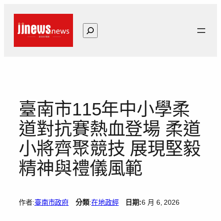
跳
至
搜
主
尋
要
內
容
臺南市115年中小學柔
道對抗賽熱血登場 柔道
小將齊聚競技 展現堅毅
精神與禮儀風範
作者:
臺南市政府
分類
:
在地政經
日期:
6 月 6, 2026