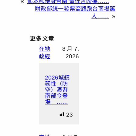
«
熊本熊現身台南 黃偉哲盼攜……
財政部統一發票盃路跑台南場萬
人……
»
更多文章
在地
8 月 7,
政經
2026
2026城鎮
韌性（防
空）演習
南部今登
場 ……
23