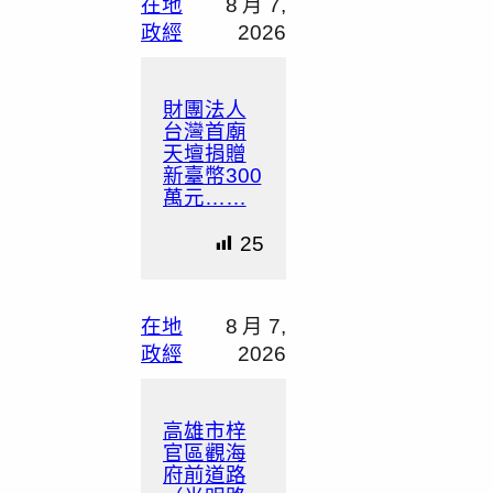
在地
8 月 7,
政經
2026
財團法人
台灣首廟
天壇捐贈
新臺幣300
萬元……
25
在地
8 月 7,
政經
2026
高雄市梓
官區觀海
府前道路