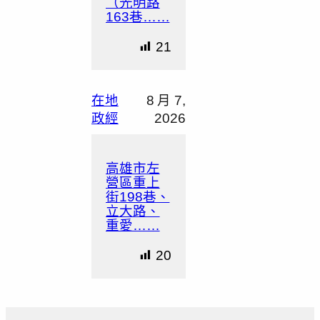
（光明路
163巷……
21
在地
8 月 7,
政經
2026
高雄市左
營區重上
街198巷、
立大路、
重愛……
20