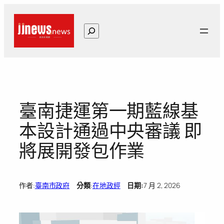
跳
至
搜
主
尋
要
內
容
臺南捷運第一期藍線基
本設計通過中央審議 即
將展開發包作業
作者:
臺南市政府
分類
:
在地政經
日期:
7 月 2, 2026