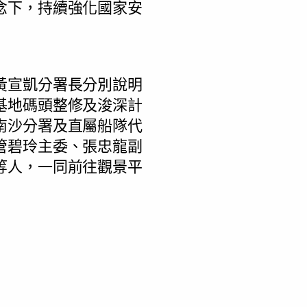
念下，持續強化國家安
黃宣凱分署長分別說明
基地碼頭整修及浚深計
南沙分署及直屬船隊代
管碧玲主委、張忠龍副
等人，一同前往觀景平