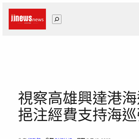
跳
至
搜
主
尋
要
內
容
視察高雄興達港海
挹注經費支持海巡