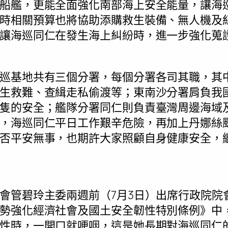
船艦，更能全面強化南部海上安全能量，讓海
時相關預算也將協助添購救生裝備、無人機及
讓海巡同仁在發生海上糾紛時，進一步強化蒐
巡基地共有三個分署，每個分署各司其職，其
生救難、查緝走私偷渡等；東南沙分署肩負我
隻的安全；艦隊分署同仁則負責臺灣周邊海域
，海巡同仁平日工作艱辛危險，再加上丹娜絲
否平安無事，也期許大家照顧自身健康安全，
會管碧玲主委兩週前（7月3日）出席行政院院
勢強化經濟社會及國土安全韌性特別條例》中，有
性時，一開口就哽咽，這是她長期對海巡同仁