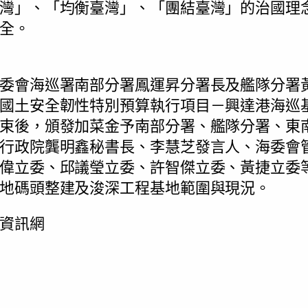
灣」、「均衡臺灣」、「團結臺灣」的治國理
全。
委會海巡署南部分署鳳運昇分署長及艦隊分署
國土安全韌性特別預算執行項目－興達港海巡
束後，頒發加菜金予南部分署、艦隊分署、東
行政院龔明鑫秘書長、李慧芝發言人、海委會
偉立委、邱議瑩立委、許智傑立委、黃捷立委
地碼頭整建及浚深工程基地範圍與現況。
資訊網