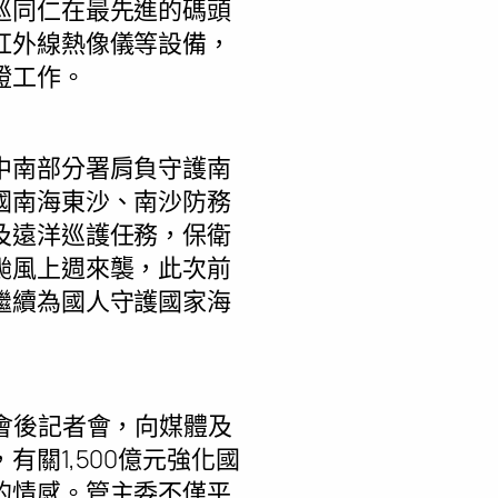
巡同仁在最先進的碼頭
紅外線熱像儀等設備，
證工作。
中南部分署肩負守護南
國南海東沙、南沙防務
及遠洋巡護任務，保衛
颱風上週來襲，此次前
繼續為國人守護國家海
會後記者會，向媒體及
關1,500億元強化國
的情感。管主委不僅平