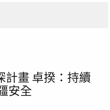
導
獨家觀點
寵物專區
獨家專訪
報導合作洽詢
計畫 卓揆：持續
疆安全