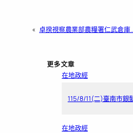
«
卓揆視察農業部農糧署仁武倉庫 
更多文章
在地政經
115/8/11(二)臺南市
在地政經