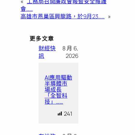
«
工務局召開廉政會報暨安全維護
會……
高雄市燕巢區興龍路，於9月23……
»
更多文章
財經快
8 月 6,
訊
2026
AI應用驅動
半導體市
場成長
「全智科
技」……
241