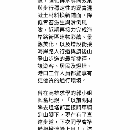
道，強化排水導向效果
與步行穩定性的瀝青混
凝土材料換新鋪面，降
低青苔滋生與滑倒風
險，近期再接力完成海
岸路街區建物彩繪、景
觀美化，以及增設銜接
海岸路人行道與旗後山
登山步道的最新捷徑，
讓遊客、居民及燈塔、
港口工作人員都能享有
更優質的通行環境。
曾在高雄求學的郭小姐
興奮地說，「以前跟同
學去燈塔都直接騎車騎
到山腳下，現在有了直
達步道，下次同學會準
備相揪渡輪上見！」道