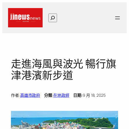
跳
至
搜
主
尋
要
內
容
走進海風與波光 暢行旗
津港濱新步道
作者:
高雄市政府
分類
:
在地政經
日期:
9 月 18, 2025