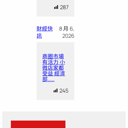
287
財經快
8 月 6,
訊
2026
商圈市場
有活力 小
微店家都
受益 經濟
部……
245