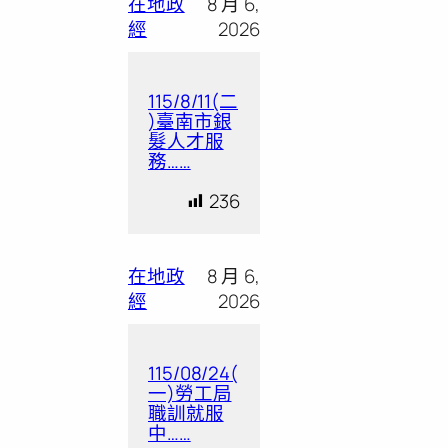
在地政
8 月 6,
經
2026
115/8/11(二
)臺南市銀
髮人才服
務……
236
在地政
8 月 6,
經
2026
115/08/24(
一)勞工局
職訓就服
中……