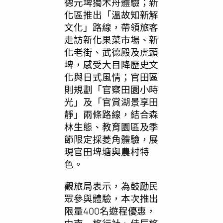
德元埤獨木舟體驗；新
化區推出「溫故知新解
文化」路線，帶領旅客
走訪新化果菜市場、新
化老街、武德殿及虎頭
埤，感受大目降歷史文
化與日式風情；官田區
則規劃「官察田園小時
光」及「官賞湖景享田
靜」兩條路線，結合森
林生態、教育園區及季
節限定採菱角體驗，展
現官田埤塘與農村特
色。
觀旅局表示，為鼓勵民
眾參與體驗，本次推出
限量400名遊程優惠，