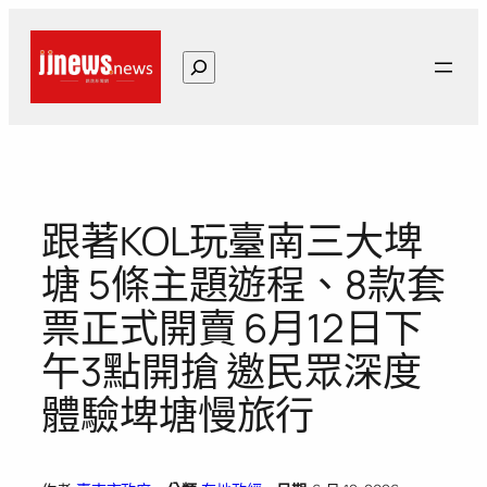
跳
至
搜
主
尋
要
內
容
跟著KOL玩臺南三大埤
塘 5條主題遊程、8款套
票正式開賣 6月12日下
午3點開搶 邀民眾深度
體驗埤塘慢旅行