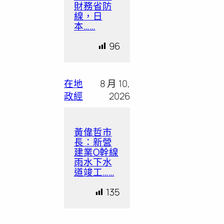
財務省防
線，日
本……
96
在地
8 月 10,
政經
2026
黃偉哲市
長：新營
建業O幹線
雨水下水
道竣工……
135