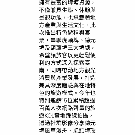
擁有豐富的埤塘資源，
不僅兼具生態、休憩與
景觀功能，也承載著地
方產業與生活文化。此
次推出特色遊程與套
票，串聯虎頭埤、德元
埤及葫蘆埤三大埤塘，
希望讓旅客以更輕鬆便
利的方式深入探索臺
南，同時帶動地方觀光
消費與產業發展，打造
兼具深度體驗與在地特
色的旅遊模式。今年也
特別邀請15位累積超過
百萬人次網路聲量的旅
遊KOL實地踩線拍攝，
透過社群影像分享德元
埤風車漫舟、虎頭埤環