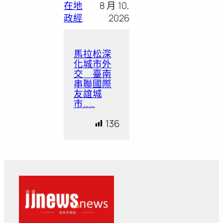
在地
8 月 10,
政經
2026
馬拉松深
化城市外
交 臺南
串聯國際
友誼城
市……
136