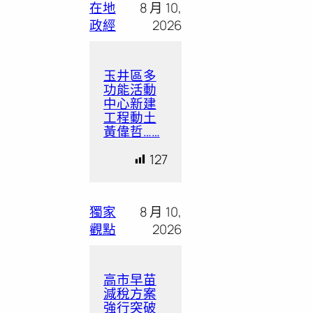
在地
8 月 10,
政經
2026
玉井區多
功能活動
中心新建
工程動土
黃偉哲……
127
獨家
8 月 10,
觀點
2026
高市早苗
減稅方案
強行突破