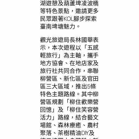
湖遊憩及葫蘆埤凌波橋
等特色景點，邀請更多
民眾跟著KOL腳步探索
臺南埤塘魅力。
觀光旅遊局長林國華表
示，本次遊程以「五感
輕旅行」為主軸，攜手
地方協會、在地店家及
旅行社共同合作，串聯
柳營區、新化區及官田
區三大區域，推出5條
特色主題路線。其中柳
營區規劃「柳住歡樂營
回憶」及「柳住笑容營
活力」路線，結合藝文
場館、森林療癒、農村
聚落、茶樹精油DIY及