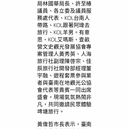
局林國華局長、許至椿
議員、各立委及議員服
務處代表、KOL台南人
帶路、KOL跟著阿瑋去
旅行、KOL羊男。有意
思、KOL艾瑪斯、查畝
營文史觀光發展協會專
案管理人黃秀英、人海
旅行社副理陳啓宗、佳
辰旅行社開發部經理董
宇融、遊程套票參與業
者與臺南在地觀光公協
會代表等貴賓一同出席
盛會，現場氣氛熱鬧非
凡，共同邀請民眾體驗
埤塘旅行。
黃偉哲市長表示，臺南