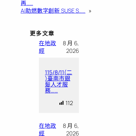
再……
AI助燃數字創新 SUSE S……
»
更多文章
在地政
8 月 6,
經
2026
115/8/11(二
)臺南市銀
髮人才服
務……
112
在地政
8 月 6,
經
2026