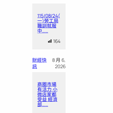
115/08/24(
一)勞工局
職訓就服
中……
164
財經快
8 月 6,
訊
2026
商圈市場
有活力 小
微店家都
受益 經濟
部……