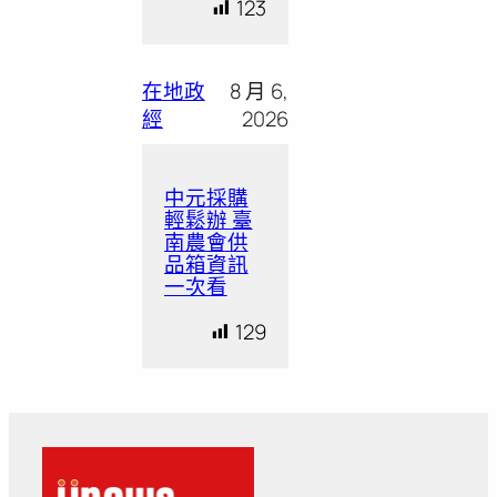
123
在地政
8 月 6,
經
2026
中元採購
輕鬆辦 臺
南農會供
品箱資訊
一次看
129