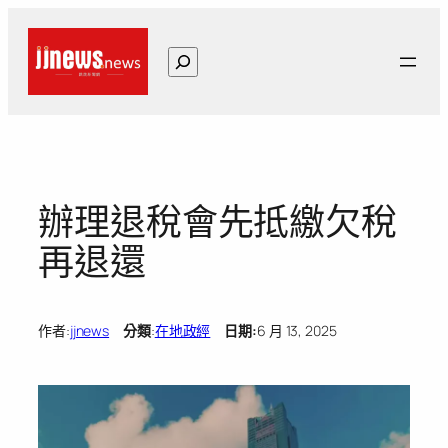
跳
至
搜
主
尋
要
內
容
辦理退稅會先抵繳欠稅
再退還
作者:
jjnews
分類
:
在地政經
日期:
6 月 13, 2025