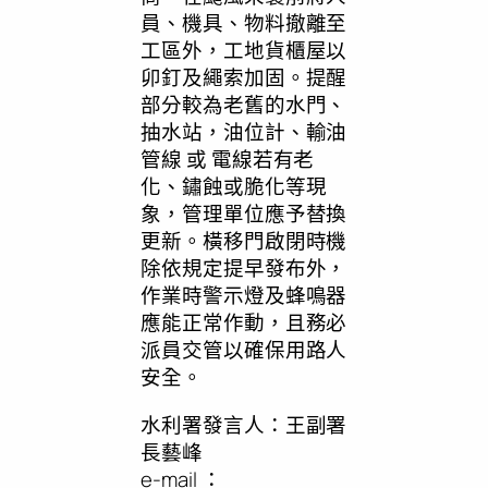
員、機具、物料撤離至
工區外，工地貨櫃屋以
卯釘及繩索加固。提醒
部分較為老舊的水門、
抽水站，油位計、輸油
管線 或 電線若有老
化、鏽蝕或脆化等現
象，管理單位應予替換
更新。橫移門啟閉時機
除依規定提早發布外，
作業時警示燈及蜂鳴器
應能正常作動，且務必
派員交管以確保用路人
安全。
水利署發言人：王副署
長藝峰
e-mail ：