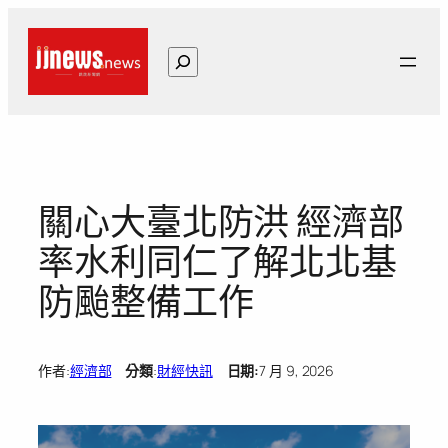
跳
至
搜
主
尋
要
內
容
關心大臺北防洪 經濟部
率水利同仁了解北北基
防颱整備工作
作者:
經濟部
分類
:
財經快訊
日期:
7 月 9, 2026