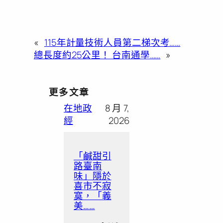
«
115年計量技術人員第二梯次考……
總長度約25公里！ 台南通學……
»
更多文章
在地政
8 月 7,
經
2026
「鹹甜引
路臺南
味」隱於
喜市不寂
寞，「義
美……