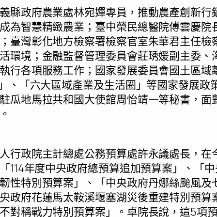
義縣政府農業處林宛嬋專員，推動農產創新行
成為智慧精緻農業；臺中榮民總醫院傅雲慶院
；臺灣彰化地方檢察署檢察官室朱華君主任檢
活環境；金融監督管理委員會莊琇媛副主委、
執行各項服務工作；國家發展委員會國土區域
設」、「六大區域產業及生活圈」等國家發展政
駐瓜地馬拉共和國大使館周怡靖一等秘書，面
。
人行政院主計總處公務預算處許永議處長，在
「114年度中央政府總預算追加預算案」、「
韌性特別預算案」、「中央政府丹娜絲颱風及
央政府花蓮馬太鞍溪堰塞湖災後重建特別預算
不對稱戰力特別預算案」。卓院長說，這5項