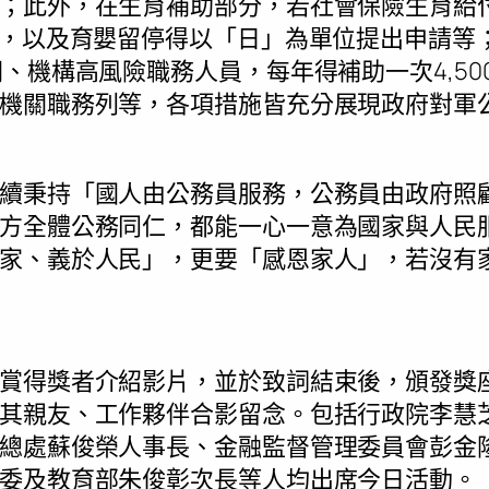
；此外，在生育補助部分，若社會保險生育給付
元，以及育嬰留停得以「日」為單位提出申請等
關、機構高風險職務人員，每年得補助一次4,5
機關職務列等，各項措施皆充分展現政府對軍
續秉持「國人由公務員服務，公務員由政府照
方全體公務同仁，都能一心一意為國家與人民
家、義於人民」，更要「感恩家人」，若沒有
賞得獎者介紹影片，並於致詞結束後，頒發獎座
其親友、工作夥伴合影留念。包括行政院李慧
總處蘇俊榮人事長、金融監督管理委員會彭金
委及教育部朱俊彰次長等人均出席今日活動。