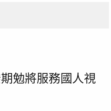
導
獨家觀點
寵物專區
獨家專訪
報導合作洽詢
揆期勉將服務國人視