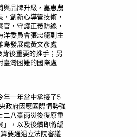
銷與品牌升級，嘉惠農
長，創新心導管技術，
察官，守護正義防線，
海洋委員會張忠龍副主
離島發展處黃文彥處
策背後重要的推手；另
對臺灣困難的國際處
今年一年當中承接了5
中央政府因應國際情勢強
七二八豪雨災後復原重
案」，以及後續即將編
預算要通過立法院審議