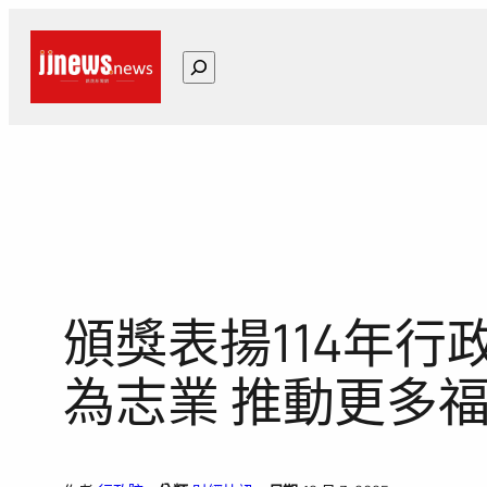
跳
至
搜
主
尋
要
內
容
頒獎表揚114年
為志業 推動更多