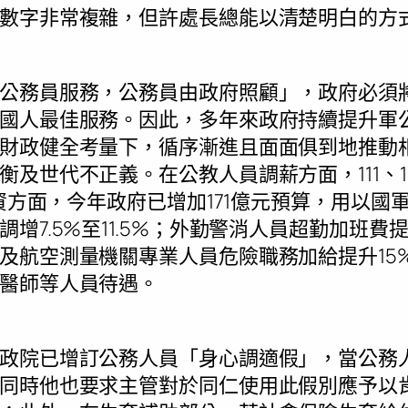
數字非常複雜，但許處長總能以清楚明白的方
公務員服務，公務員由政府照顧」，政府必須
國人最佳服務。因此，多年來政府持續提升軍
財政健全考量下，循序漸進且面面俱到地推動
及世代不正義。在公教人員調薪方面，111、11
薪資方面，今年政府已增加171億元預算，用以
增7.5%至11.5%；外勤警消人員超勤加班費提高
及航空測量機關專業人員危險職務加給提升15
醫師等人員待遇。
政院已增訂公務人員「身心調適假」，當公務
同時他也要求主管對於同仁使用此假別應予以