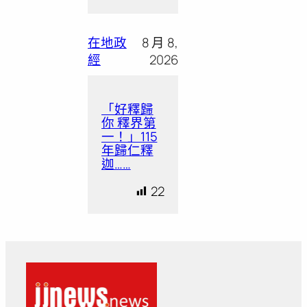
在地政
8 月 8,
經
2026
「好釋歸
你 釋界第
一！」115
年歸仁釋
迦……
22