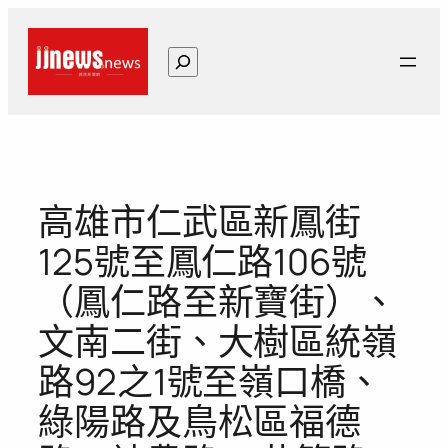
跳
至
搜
主
尋
要
內
容
高雄市仁武區新鳳街
125號至鳳仁路106號
（鳳仁路至新寶街）、
文南二街、大樹區統嶺
路92之1號至嶺口橋、
綠陽路及鳥松區福德