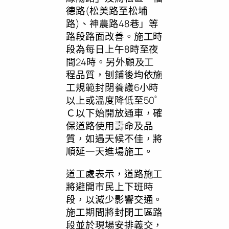
德路(松美路至松埔
路)、神農路48巷」等
路段路面改善。施工時
段為每日上午8時至夜
間24時。另外顧及工
程品質，刨鋪後均依施
工規範封閉養護6小時
以上或溫度降低至50ﾟ
Ｃ以下始開放通車，確
保道路使用壽命及品
質，如遇天候不佳，將
順延一天進場施工。
道工處表示，道路施工
將避開市民上下班時
段，以減少影響交通。
施工期間將封閉工區路
段並於現場安排義交，