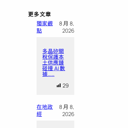
更多文章
獨家觀
8 月 8,
點
2026
多晶矽關
稅保護本
土供應鏈
碰撞 AI 數
據……
29
在地政
8 月 8,
經
2026