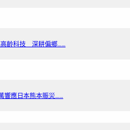
展高齡科技 深耕偏鄉……
萬響應日本熊本賑災……