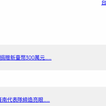
台
贈新臺幣300萬元……
臺南代表隊締造亮眼……