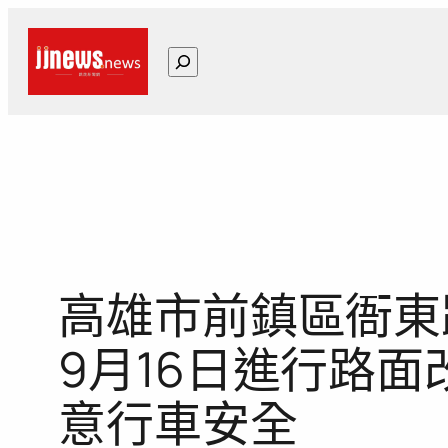
跳
至
搜
主
尋
要
內
容
高雄市前鎮區衙東路
9月16日進行路
意行車安全