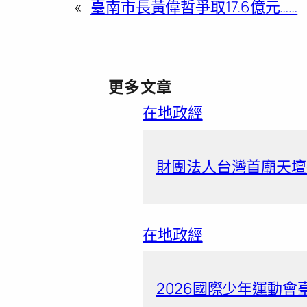
«
臺南市長黃偉哲爭取17.6億元……
更多文章
在地政經
財團法人台灣首廟天壇捐
在地政經
2026國際少年運動會