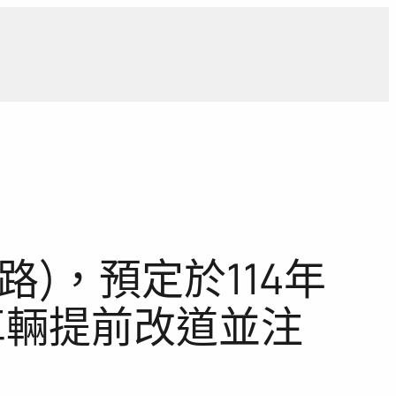
導
獨家觀點
寵物專區
獨家專訪
報導合作洽詢
)，預定於114年
車輛提前改道並注