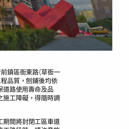
行前鎮區衙東路(草衙一
工程品質，刨鋪後均依
保道路使用壽命及品
之施工障礙，得隨時調
工期間將封閉工區車道