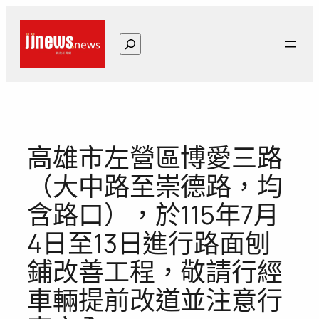
跳
至
搜
主
尋
要
內
容
高雄市左營區博愛三路
（大中路至崇德路，均
含路口），於115年7月
4日至13日進行路面刨
鋪改善工程，敬請行經
車輛提前改道並注意行