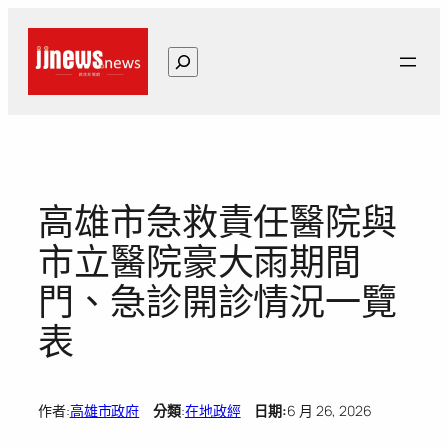
跳
至
搜
主
尋
要
內
容
高雄市急救責任醫院與
市立醫院豪大雨期間
門、急診開診情況一覽
表
作者:
高雄市政府
分類
:
在地政經
日期:
6 月 26, 2026