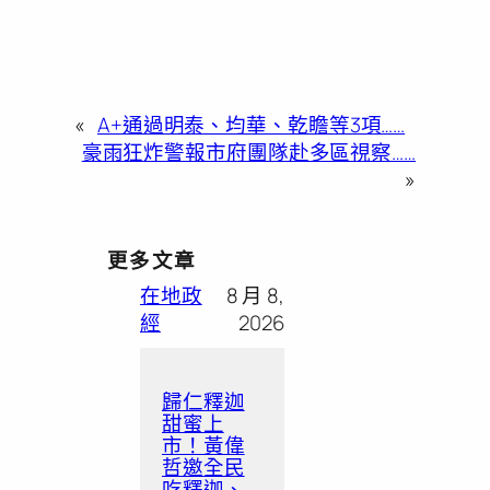
«
A+通過明泰、均華、乾瞻等3項……
豪雨狂炸警報市府團隊赴多區視察……
»
更多文章
在地政
8 月 8,
經
2026
歸仁釋迦
甜蜜上
市！黃偉
哲邀全民
吃釋迦、