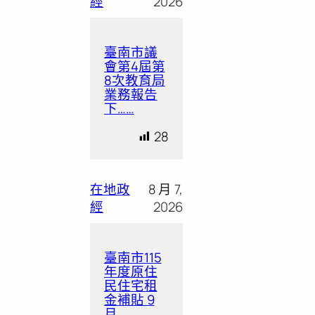
經
2026
臺南市議
會第4屆第
8次教育局
業務報告
下……
28
在地政
8 月 7,
經
2026
臺南市115
年度原住
民住宅租
金補貼 9
月……