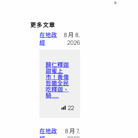
»
更多文章
在地政
8 月 8,
經
2026
歸仁釋迦
甜蜜上
市！黃偉
哲邀全民
吃釋迦、
騎……
22
在地政
8 月 7,