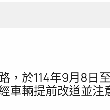
新聞報
，於114年9月8日
經車輛提前改道並注