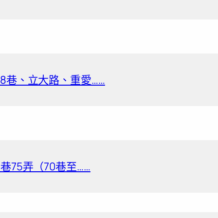
8巷、立大路、重愛……
巷75弄（70巷至……