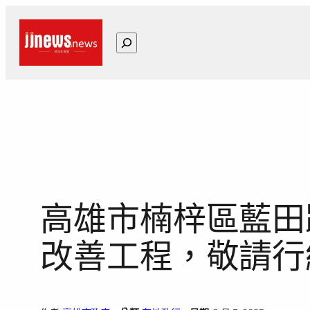
跳
至
搜
主
尋
要
內
容
高雄市楠梓區藍田路
改善工程，敬請行