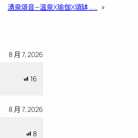
湧泉頌音—溫泉X瑜伽X頌缽 ……
»
8 月 7, 2026
16
8 月 7, 2026
8