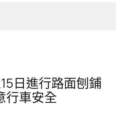
導
獨家觀點
寵物專區
獨家專訪
報導合作洽詢
至15日進行路面刨鋪
意行車安全