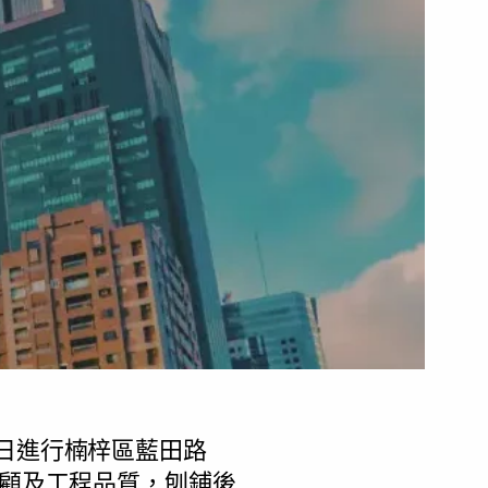
5日進行楠梓區藍田路
為顧及工程品質，刨鋪後