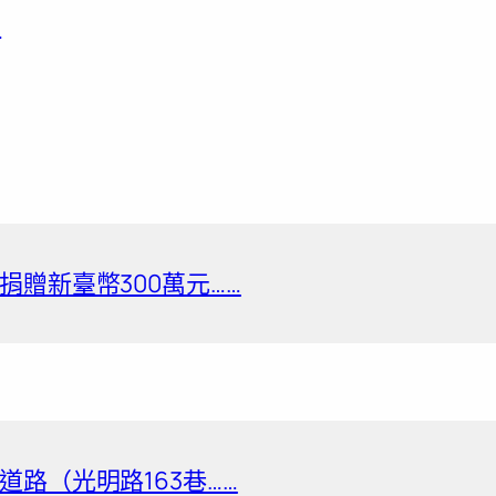
…
贈新臺幣300萬元……
路（光明路163巷……