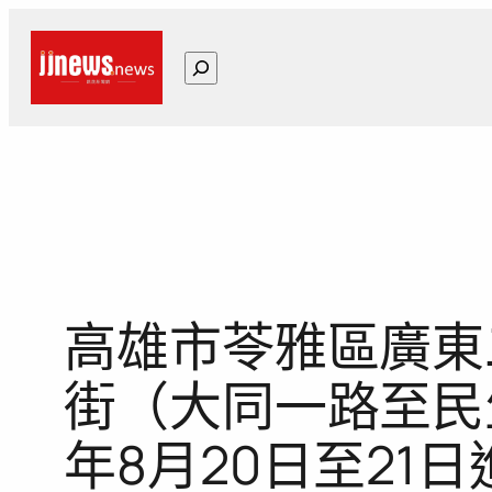
跳
至
搜
主
尋
要
內
容
高雄市苓雅區廣東
街（大同一路至民
年8月20日至2