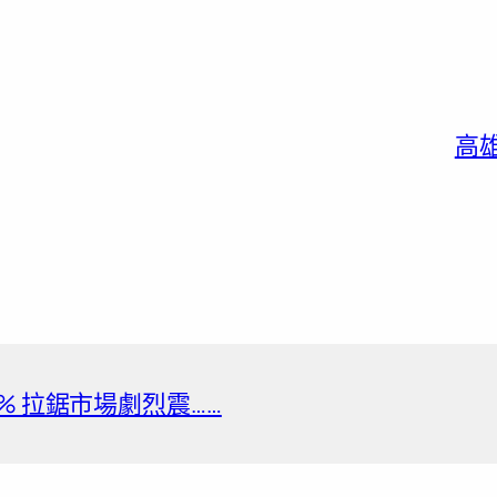
高
% 拉鋸市場劇烈震……