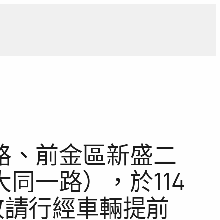
導
獨家觀點
寵物專區
獨家專訪
報導合作洽詢
路、前金區新盛二
同一路），於114
敬請行經車輛提前