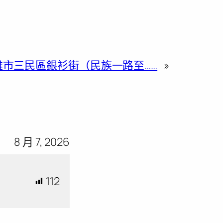
雄市三民區銀衫街（民族一路至……
»
8 月 7, 2026
112