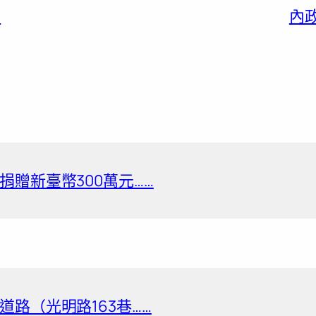
…
內
贈新臺幣300萬元……
路（光明路163巷……