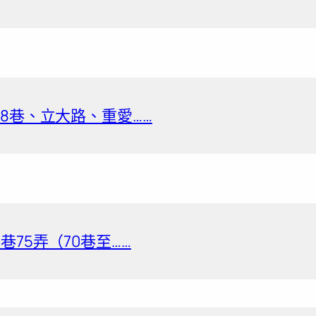
8巷、立大路、重愛……
巷75弄（70巷至……