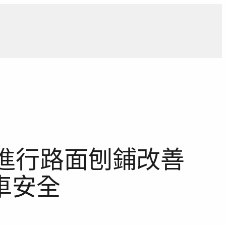
導
獨家觀點
寵物專區
獨家專訪
報導合作洽詢
日進行路面刨鋪改善
車安全