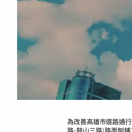
為改善高雄市道路通行
路-鼓山三路)路面刨