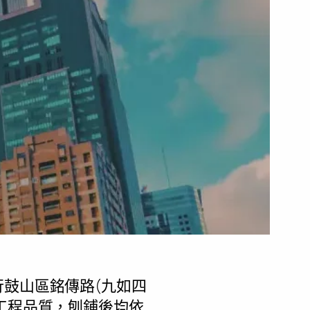
行鼓山區銘傳路(九如四
工程品質，刨鋪後均依