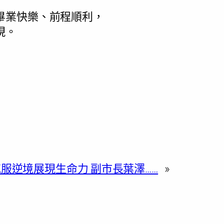
畢業快樂、前程順利，
現。
服逆境展現生命力 副市長葉澤……
»