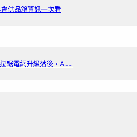
農會供品箱資訊一次看
拉鋸電網升級落後，A……