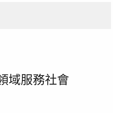
導
獨家觀點
寵物專區
獨家專訪
報導合作洽詢
領域服務社會