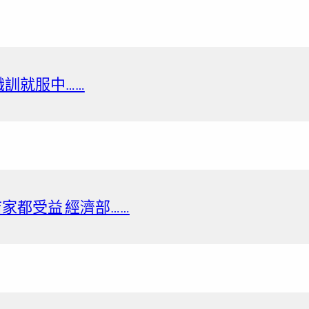
局職訓就服中……
家都受益 經濟部……