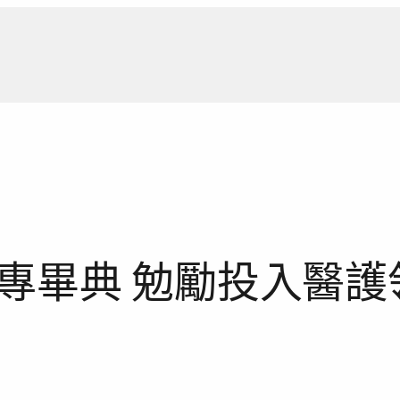
新聞報
專畢典 勉勵投入醫護