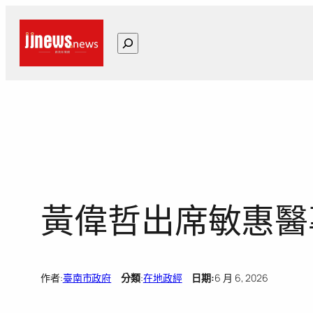
跳
至
搜
主
尋
要
內
容
黃偉哲出席敏惠醫
作者:
臺南市政府
分類
:
在地政經
日期:
6 月 6, 2026