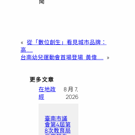
聞
«
從「數位創生」看見城市品牌：
高……
台南幼兒運動會首場登場 黃偉……
»
更多文章
在地政
8 月 7,
經
2026
臺南市議
會第4屆第
8次教育局