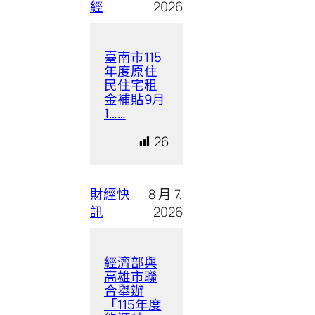
經
2026
臺南市115
年度原住
民住宅租
金補貼9月
1……
26
財經快
8 月 7,
訊
2026
經濟部與
高雄市聯
合舉辦
「115年度