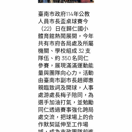
臺南市政府114年公教
人員市長盃桌球賽今
（22）日在歸仁國小
體育館熱鬧展開，今年
共有市府各局處及所屬
機關、學校組成 32 支
隊伍、約 350 名同仁
參賽，展現滿滿運動能
量與團隊向心力。活動
由臺南市副市長趙卿惠
親臨致詞及開球，人事
處游處長梅子陪同，為
選手加油打氣，並勉勵
同仁透過賽事強化跨局
處交流，把球場上的合
作默契延伸至工作場
域，成為市政團隊前進