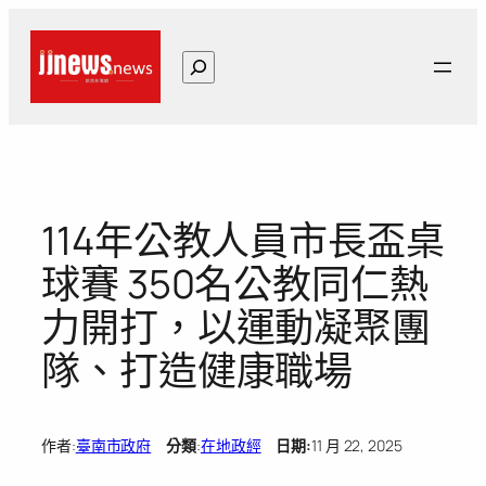
跳
至
搜
主
尋
要
內
容
114年公教人員市長盃桌
球賽 350名公教同仁熱
力開打，以運動凝聚團
隊、打造健康職場
作者:
臺南市政府
分類
:
在地政經
日期:
11 月 22, 2025