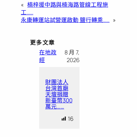
«
楠梓援中路與楠海路管線工程施
工……
永康轉運站試營運啟動 鹽行轉乘……
»
更多文章
在地政
8 月 7,
經
2026
財團法人
台灣首廟
天壇捐贈
新臺幣300
萬元……
16