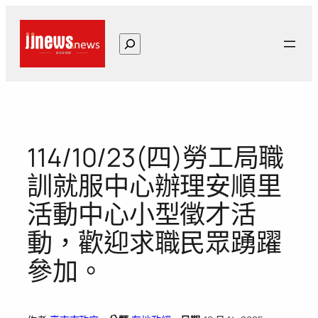
跳
至
搜
主
尋
要
內
容
114/10/23(四)勞工局職
訓就服中心辦理安順里
活動中心小型徵才活
動，歡迎求職民眾踴躍
參加。