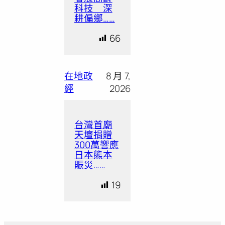
科技 深
耕偏鄉……
66
在地政
8 月 7,
經
2026
台灣首廟
天壇捐贈
300萬響應
日本熊本
賑災……
19