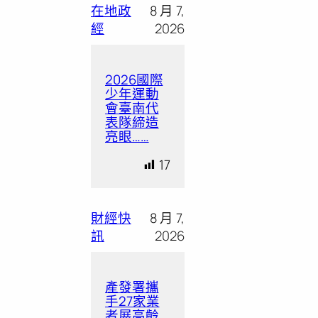
在地政
8 月 7,
經
2026
2026國際
少年運動
會臺南代
表隊締造
亮眼……
17
財經快
8 月 7,
訊
2026
產發署攜
手27家業
者展高齡