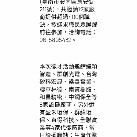
(臺南市安南區育安街
211號)，共邀請12家廠
商提供超過400個職
缺，歡迎求職民眾踴躍
前往參加，洽詢電話：
06-5895432。
本次徵才活動邀請緯穎
智造、群創光電、台灣
矽科宏晟、梁鑫實業、
聯華林德、南寶樹脂、
和昌精密、中鋼保全等
8家設攤廠商，另外還
有盈禾環保、群緯環
保、直得科技、全聯實
業等4家代徵廠商，當
日設攤職缺：生產作業