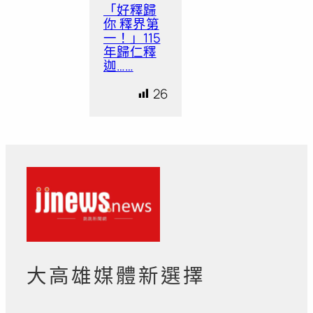
「好釋歸
你 釋界第
一！」115
年歸仁釋
迦……
26
大高雄媒體新選擇