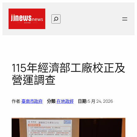
跳
至
搜
主
尋
要
內
容
115年經濟部工廠校正及
營運調查
作者:
臺南市政府
分類
:
在地政經
日期:
5 月 24, 2026