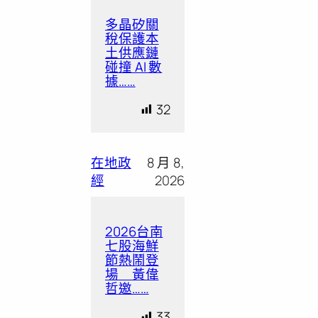
多晶矽關
稅保護本
土供應鏈
碰撞 AI 數
據……
32
在地政
8 月 8,
經
2026
2026台南
七股海鮮
節熱鬧登
場 黃偉
哲邀……
33