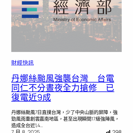
財經快訊
丹娜絲颱風強襲台灣 台電
同仁不分晝夜全力搶修 已
復電近9成
丹娜絲颱風7日直撲台灣，少了中央山脈的屏障，強
勁風雨重創雲嘉南地區，甚至出現瞬間17級強陣風，
造成全台近1,4…
7 月 8, 2025
298