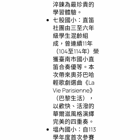
淬鍊為最珍貴的
學習體驗。
七股國小：直笛
社團由三至六年
級學生混齡組
成，曾連續11年
（104至114年）榮
獲臺南市國小直
笛合奏優等。本
次帶來奧芬巴哈
輕歌劇選曲《La
Vie Parisienne》
（巴黎生活），
以歡快、活潑的
華爾滋風格演繹
完美的四重奏。
塭內國小：自113
學年度首次參賽