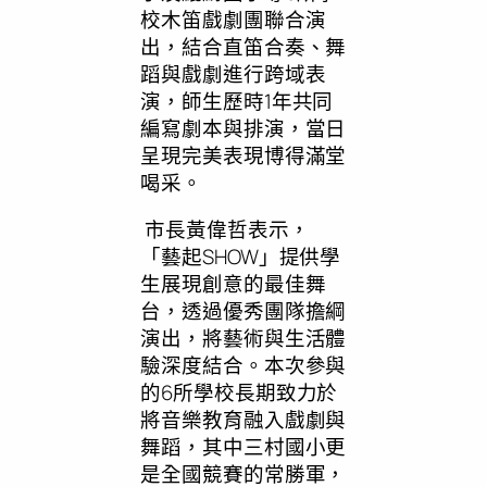
校木笛戲劇團聯合演
出，結合直笛合奏、舞
蹈與戲劇進行跨域表
演，師生歷時1年共同
編寫劇本與排演，當日
呈現完美表現博得滿堂
喝采。
市長黃偉哲表示，
「藝起SHOW」提供學
生展現創意的最佳舞
台，透過優秀團隊擔綱
演出，將藝術與生活體
驗深度結合。本次參與
的6所學校長期致力於
將音樂教育融入戲劇與
舞蹈，其中三村國小更
是全國競賽的常勝軍，