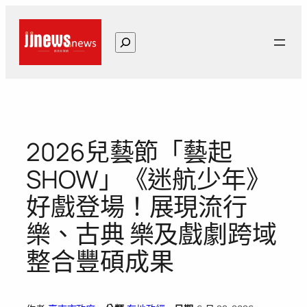
跳
至
搜
主
尋
要
內
容
2026兒藝節「藝起
SHOW」《迷航少年》
好戲登場！展現流行
樂、古典 樂及戲劇跨域
整合豐碩成果