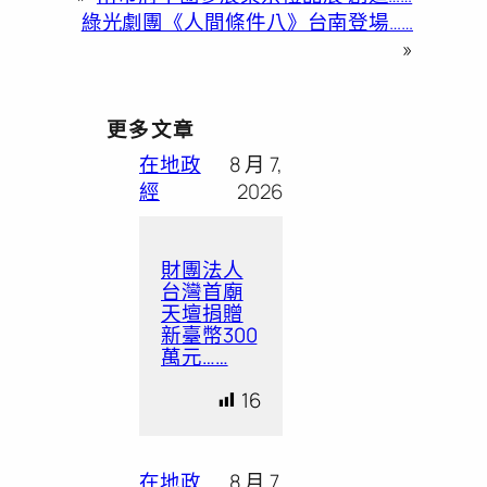
綠光劇團《人間條件八》台南登場……
»
更多文章
在地政
8 月 7,
經
2026
財團法人
台灣首廟
天壇捐贈
新臺幣300
萬元……
16
在地政
8 月 7,