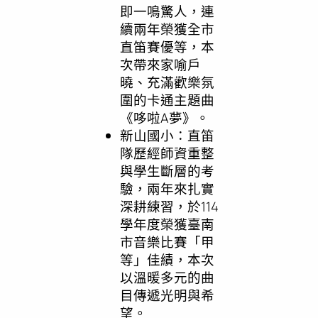
即一鳴驚人，連
續兩年榮獲全市
直笛賽優等，本
次帶來家喻戶
曉、充滿歡樂氛
圍的卡通主題曲
《哆啦A夢》。
新山國小：直笛
隊歷經師資重整
與學生斷層的考
驗，兩年來扎實
深耕練習，於114
學年度榮獲臺南
市音樂比賽「甲
等」佳績，本次
以溫暖多元的曲
目傳遞光明與希
望。