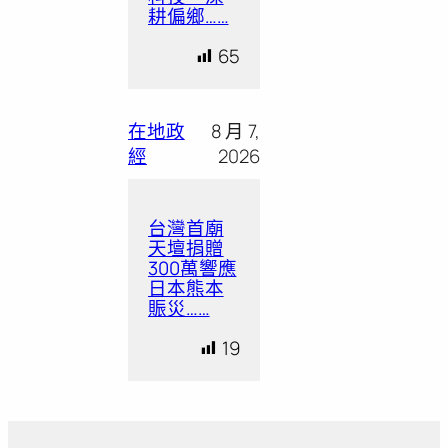
耕偏鄉……
65
在地政
8 月 7,
經
2026
台灣首廟
天壇捐贈
300萬響應
日本熊本
賑災……
19