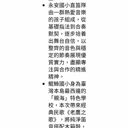
永安國小直笛隊
由一群熱愛音樂
的孩子組成，從
基礎指法到合奏
默契，逐步培養
出舞台自信，以
整齊的音色與穩
定的節奏展現優
質實力，盡顯專
注與合作的精進
精神。
鯤鯓國小身為臺
灣本島最西邊的
「親海」特色學
校，本次帶來經
典民歌《老鷹之
歌》，將純淨笛
音搭配木箱鼓，