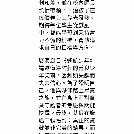
劇知能，並在校內師長
熱情帶領下，讓孩子在
每個舞台上發光發熱。
期待每位學生從戲劇
中，都能學習到秉持奮
力不懈的精神，勇敢追
求自己的目標與方向。
展演劇目《迷航少年》
講述海邊村莊的善良少
年艾爾，因頻頻失誤而
失去信心。為了證明自
己，他與夥伴踏上尋寶
之旅，並在島上面對寶
藏守護者的考驗與關鍵
抉擇。最終，艾爾在旅
途中領悟到：真正的寶
藏並非完美的結果，而