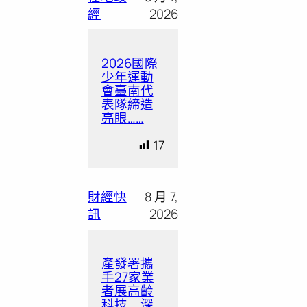
經
2026
2026國際
少年運動
會臺南代
表隊締造
亮眼……
17
財經快
8 月 7,
訊
2026
產發署攜
手27家業
者展高齡
科技 深