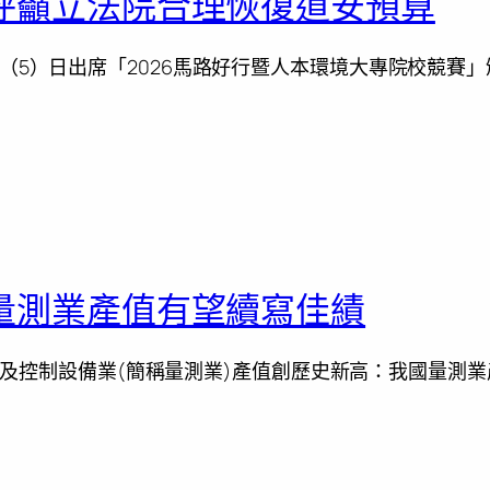
呼籲立法院合理恢復道安預算
（5）日出席「2026馬路好行暨人本環境大專院校競賽
量測業產值有望續寫佳績
測、導航及控制設備業(簡稱量測業)產值創歷史新高：我國量