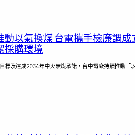
推動以氣換煤 台電攜手檢廉調成
潔採購環境
目標及達成2034年中火無煤承諾，台中電廠持續推動「