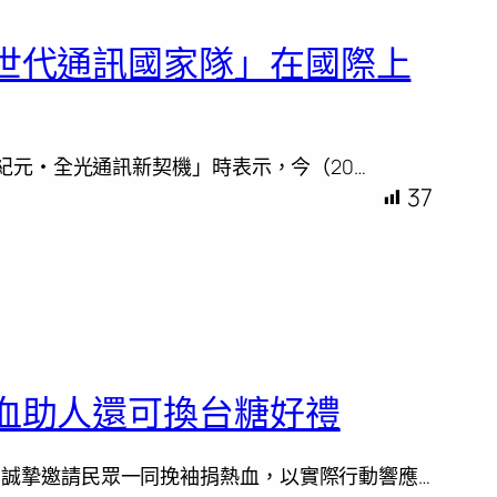
世代通訊國家隊」在國際上
新紀元・全光通訊新契機」時表示，今（20…
37
血助人還可換台糖好禮
，誠摯邀請民眾一同挽袖捐熱血，以實際行動響應…