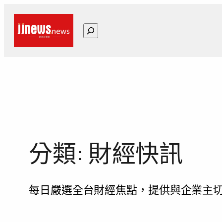
跳
至
搜
主
尋
要
內
容
分類:
財經快訊
每日嚴選全台財經焦點，提供與企業主