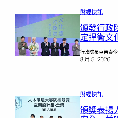
財經快訊
頒發行政
定捍衛文
行政院長卓榮泰今
8 月 5, 2026
財經快訊
頒獎表揚