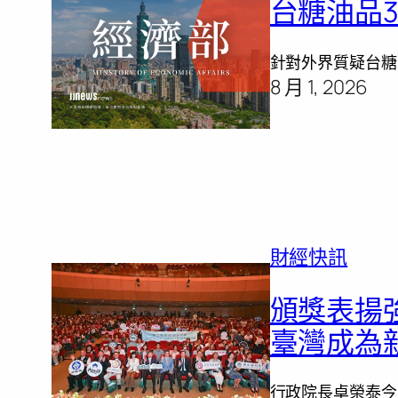
台糖油品
針對外界質疑台糖
8 月 1, 2026
財經快訊
頒獎表揚
臺灣成為
行政院長卓榮泰今