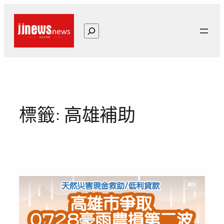
跳
至
搜
主
尋
要
內
容
標籤:
高雄補助