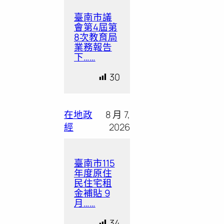
臺南市議
會第4屆第
8次教育局
業務報告
下……
30
在地政
8 月 7,
經
2026
臺南市115
年度原住
民住宅租
金補貼 9
月……
34