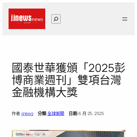
跳
至
搜
主
尋
要
內
容
國泰世華獲頒「2025彭
博商業週刊」雙項台灣
金融機構大獎
作者:
jjnews
分類
:
全球新聞
日期:
6 月 25, 2025