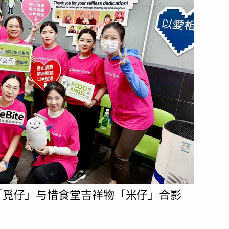
物「覓仔」与惜食堂吉祥物「米仔」合影