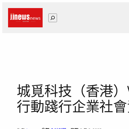
跳
至
搜
主
尋
要
內
容
城覓科技（香港）W
行動踐行企業社會