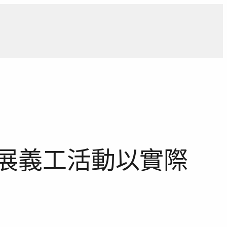
導
獨家觀點
寵物專區
獨家專訪
報導合作洽詢
開展義工活動以實際