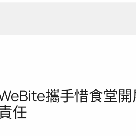
新聞報
eBite攜手惜食堂
責任