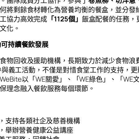
。團隊成員分工協作，參與了
卷魚柳、切洋蔥
何將剩餘食材轉化為營養均衡的餐盒，並分發
工協力高效完成
「
1125個」
飯盒配餐的任務，
文化。
動可持續餐飲發展
食物回收及援助機構，長期致力於減少食物浪
此次參與義工活動，不僅是對惜食堂工作的支持，
eBite以「WE關愛」、「WE綠色」、「W
保理念融入餐飲服務每個環節。
，支持各類社企及慈善機構
，舉辦營養健康公益講座