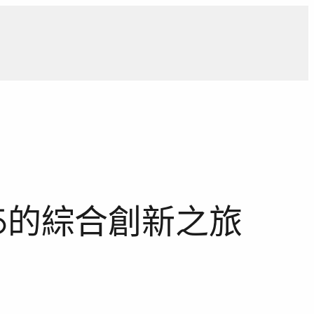
導
獨家觀點
寵物專區
獨家專訪
報導合作洽詢
025的綜合創新之旅