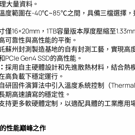
處理大量資料。
溫度範圍在-40℃~85℃之間，具備三檔選擇
寸僅16×20mm，1TB容量版本厚度壓縮至1.33
高可靠性與高性能的平衡。
託蘇州封測製造基地的自有封測工藝，實現高
CIe Gen4 SSD的高性能。
：
採用自主硬體設計和先進散熱材料，結合熱
在高負載下穩定運行。
自研固件演算法中引入溫度系統控制（Thermal Th
長期高速讀寫的穩定性。
支持更多軟硬體定制，以適配具體的工業應用
的性能巔峰之作