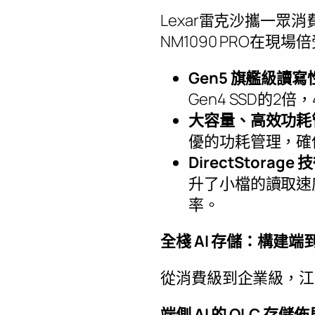
Lexar雷克沙攜一眾消
NM1090 PRO在現場
Gen5
旗艦級讀寫
Gen4 SSD的2倍
大容量、高效功耗
優的功耗管理，確
DirectStorage
技
升了小檔的讀取速
率。
全棧
AI
存儲：構建端
從消費級到企業級，江
端側
AI
的
QLC
存儲佈