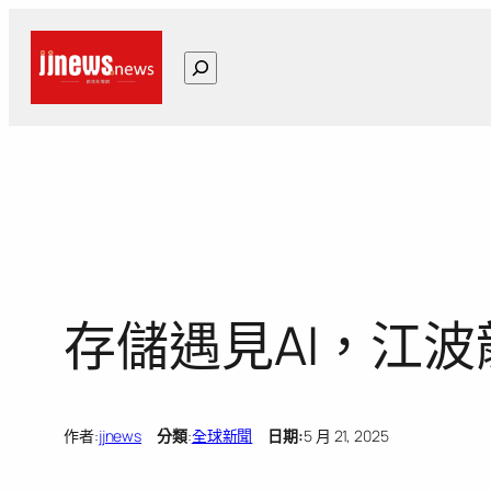
跳
至
搜
主
尋
要
內
容
存儲遇見AI，江波龍
作者:
jjnews
分類
:
全球新聞
日期:
5 月 21, 2025