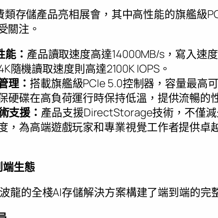
費類存儲產品亮相展會，其中高性能的旗艦級PCIe G
倍受關注。
性能：
產品讀取速度高達14000MB/s，寫入速度高
，4K隨機讀取速度則高達2100K IOPS。
管理：
搭載旗艦級PCIe 5.0控制器，容量最高
保硬碟在高負荷運行時保持低溫，提供流暢的
術支援：
產品支援DirectStorage技術，不
度，為高端遊戲玩家和專業視覺工作者提供卓
到端生態
波龍的全棧AI存儲解決方案構建了端到端的完
局