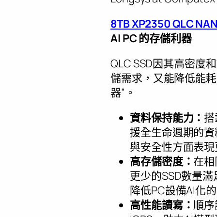
8TB XP2350 QLC NAN
AI PC
的存儲利器
QLC SSD因其高密
儲需求，又能降低能耗
器”。
資料保持能力：
搭
援全生命週期的資料保
與安全性方面表現
高存儲密度：
在相
更少的SSD數量滿
降低PC設備AI化
高性能讀寫：
順序