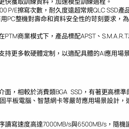
模型更快獲取訓練資料，加速模型訓練過程。
00 P/E擦寫次數，耐久度遠超常規QLC SSD產品
C、商用PC整機對壽命和資料安全性的苛刻要求，
在PTM商業模式下，產品標配APST、S.M.A.R.T以及T
支持更多軟硬體定制，以適配具體的AI應用場
4×4介面，相較於消費類BGA SSD，有著更高
固平板電腦、智慧網卡等嚴苛應用場景設計，
序讀寫速度高達7000MB/s與6500MB/s，隨機