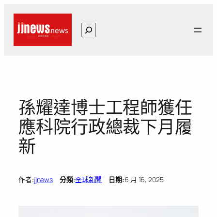
跳
至
搜
主
尋
要
內
容
孫耀達博士工程師獲任
應科院行政總裁下月履
新
作者:
jjnews
分類
:
全球新聞
日期:
6 月 16, 2025