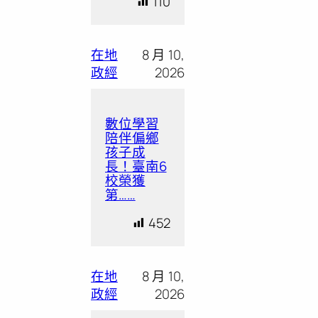
110
在地
8 月 10,
政經
2026
數位學習
陪伴偏鄉
孩子成
長！臺南6
校榮獲
第……
452
在地
8 月 10,
政經
2026