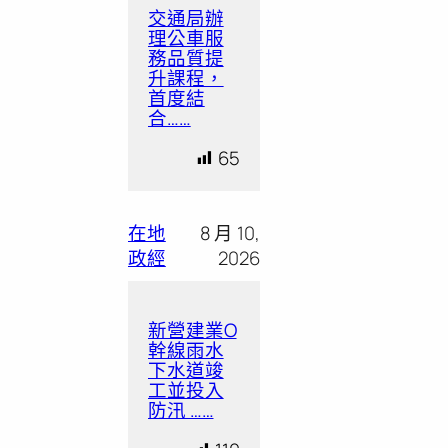
交通局辦
理公車服
務品質提
升課程，
首度結
合……
65
在地
8 月 10,
政經
2026
新營建業O
幹線雨水
下水道竣
工並投入
防汛 ……