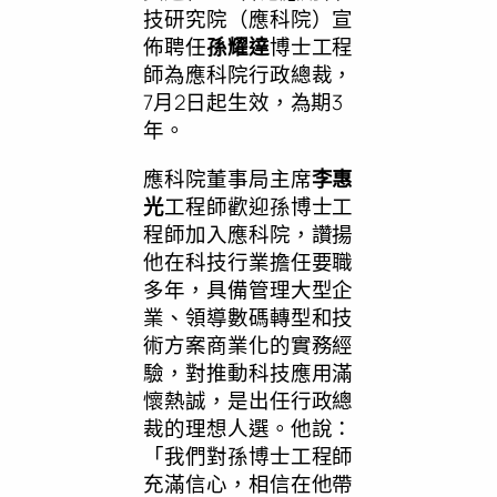
技研究院（應科院）宣
佈聘任
孫耀達
博士工程
師為應科院行政總裁，
7月2日起生效，為期3
年。
應科院董事局主席
李惠
光
工程師歡迎孫博士工
程師加入應科院，讚揚
他在科技行業擔任要職
多年，具備管理大型企
業、領導數碼轉型和技
術方案商業化的實務經
驗，對推動科技應用滿
懷熱誠，是出任行政總
裁的理想人選。他說：
「我們對孫博士工程師
充滿信心，相信在他帶