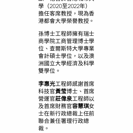
學（2020至2022年）
擔任客席教授，現為香
港都會大學榮譽教授。
孫博士工程師擁有瑞士
商學院工商管理博士學
位、查爾斯特大學專業
會計碩士學位，以及澳
洲國立大學經濟及科學
雙學位。
李惠光
工程師感謝首席
科技官
黃莹
博士、首席
營運官
莊偉泉
工程師以
及首席財務官
容慧琪
女
士在新行政總裁上任前
聯合兼任署理行政總
裁。