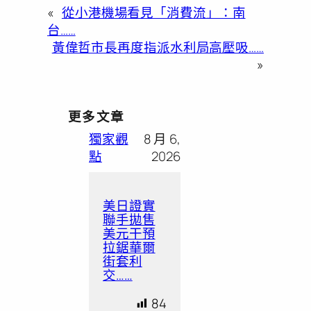
«
從小港機場看見「消費流」：南
台……
黃偉哲市長再度指派水利局高壓吸……
»
更多文章
獨家觀
8 月 6,
點
2026
美日證實
聯手拋售
美元干預
拉鋸華爾
街套利
交……
84