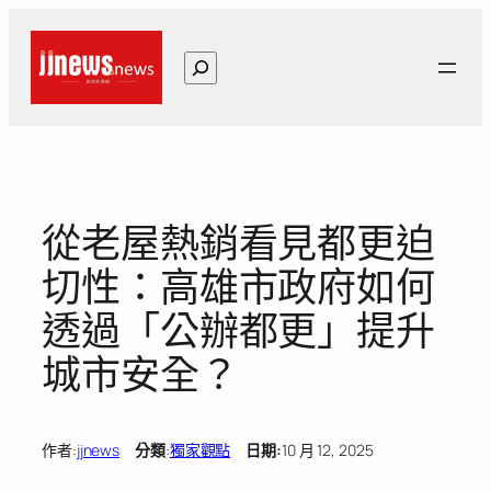
跳
至
搜
主
尋
要
內
容
從老屋熱銷看見都更迫
切性：高雄市政府如何
透過「公辦都更」提升
城市安全？
作者:
jjnews
分類
:
獨家觀點
日期:
10 月 12, 2025