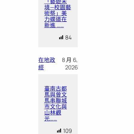
「藝遊未
境—校園藝
術祭」美
力蝶道在
新進 ……
84
在地政
8 月 6,
經
2026
臺南古都
馬與曾文
馬串聯城
市文化與
山林觀
光……
109