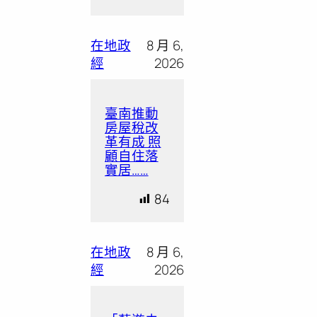
在地政
8 月 6,
經
2026
臺南推動
房屋稅改
革有成 照
顧自住落
實居……
84
在地政
8 月 6,
經
2026