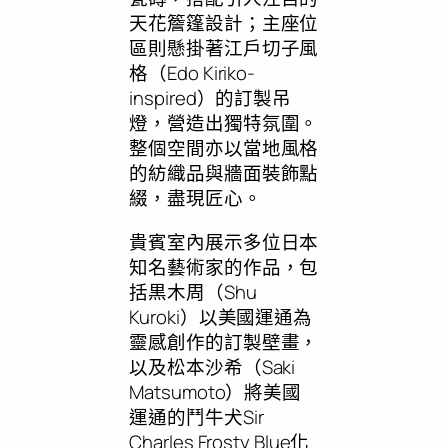
天花簷篷設計；主座位
區則懸掛著江戶切子風
格（Edo Kiriko-
inspired）的訂製吊
燈，營造出獨特氛圍。
整個空間亦以當地風格
的紡織品與牆面裝飾點
綴，盡現匠心。
貴賓室內展示多位日本
知名藝術家的作品，包
括黒木周（Shu
Kuroki）以美國運通為
靈感創作的訂製壁畫，
以及松本沙希（Saki
Matsumoto）將美國
運通的鬥牛犬Sir
Charles Frosty Blue化