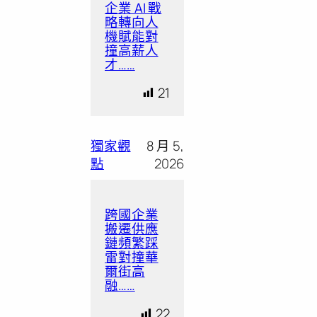
企業 AI 戰
略轉向人
機賦能對
撞高薪人
才……
21
獨家觀
8 月 5,
點
2026
跨國企業
搬遷供應
鏈頻繁踩
雷對撞華
爾街高
融……
22