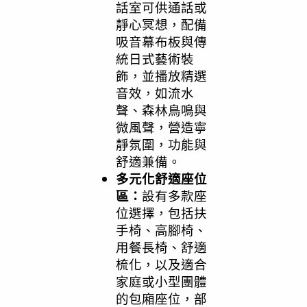
話室可供通話或
靜心冥想，配備
吸音幕布板與傳
統日式藝術裝
飾，並播放精選
音效，如流水
聲、森林鳥鳴與
微風聲，營造寧
靜氛圍，功能與
舒適兼備。
多元化舒適座位
區：
設有多款座
位選擇，包括扶
手椅、高腳椅、
用餐長椅、舒適
梳化，以及適合
家庭或小型團體
的包廂座位，部