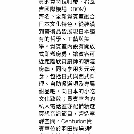
買的賈特拉帕蒂．希瓦
吉國際機場（BOM）
齊名。全新貴賓室融合
日本文化特色，從裝潢
到藝術品皆展現日本獨
有的哲學、工藝與美
學。貴賓室內設有開放
式即煮廚房，讓賓客可
近距離欣賞廚師的精湛
廚藝，同時享用多元美
食，包括日式與西式料
理、自助餐選項及專屬
甜品吧，向日本的小吃
文化致敬；貴賓室內的
私人電話室亦配備精選
冥想音訊節目，營造寧
靜空間。Centurion貴
賓室位於羽田機場3號