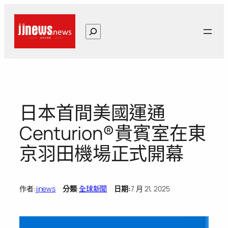
跳
至
搜
主
尋
要
內
容
日本首間美國運通
Centurion®貴賓室在東
京羽田機場正式開幕
作者:
jjnews
分類
:
全球新聞
日期:
7 月 21, 2025