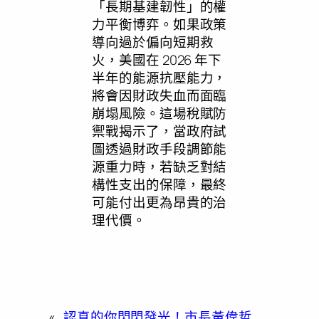
「長期基建韌性」的權
力平衡博弈。如果政策
導向過於偏向短期救
火，美國在 2026 年下
半年的能源抗壓能力，
將會因財政失血而面臨
崩塌風險。這場稅賦防
禦戰揭示了，當政府試
圖透過財政手段調節能
源重力時，若缺乏對結
構性支出的保障，最終
可能付出更為昂貴的治
理代價。
«
認真的你閃閃發光！市長黃偉哲