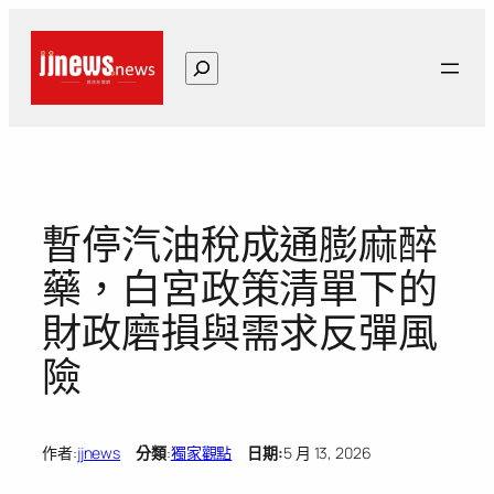
跳
至
搜
主
尋
要
內
容
暫停汽油稅成通膨麻醉
藥，白宮政策清單下的
財政磨損與需求反彈風
險
作者:
jjnews
分類
:
獨家觀點
日期:
5 月 13, 2026