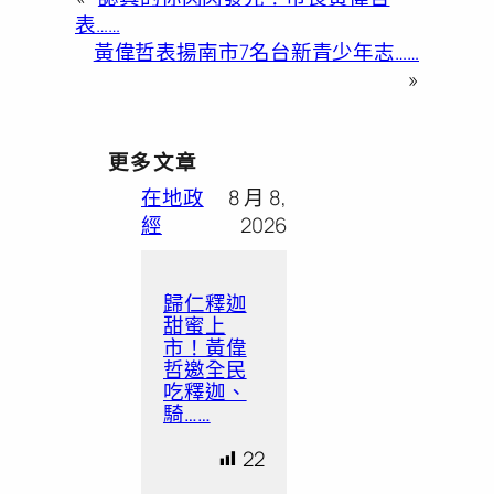
表……
黃偉哲表揚南市7名台新青少年志……
»
更多文章
在地政
8 月 8,
經
2026
歸仁釋迦
甜蜜上
市！黃偉
哲邀全民
吃釋迦、
騎……
22