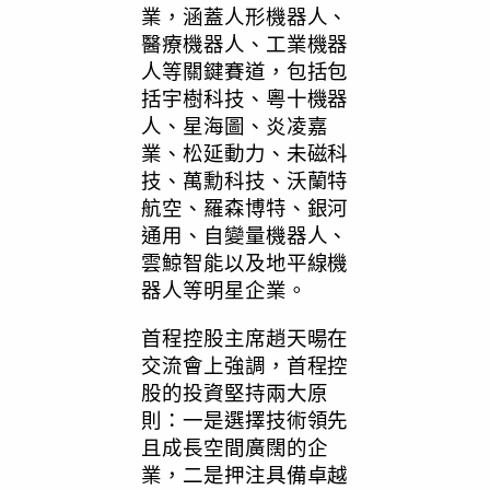
業，涵蓋人形機器人、
醫療機器人、工業機器
人等關鍵賽道，包括包
括宇樹科技、粵十機器
人、星海圖、炎凌嘉
業、松延動力、未磁科
技、萬勳科技、沃蘭特
航空、羅森博特、銀河
通用、自變量機器人、
雲鯨智能以及
地平線機
器人
等明星企業。
首程控股主席趙天暘在
交流會上強調，首程控
股的投資堅持兩大原
則：一是選擇技術領先
且成長空間廣闊的企
業，二是押注具備卓越