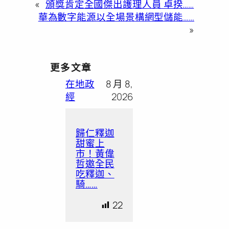
«
頒獎肯定全國傑出護理人員 卓揆……
華為數字能源以全場景構網型儲能……
»
更多文章
在地政
8 月 8,
經
2026
歸仁釋迦
甜蜜上
市！黃偉
哲邀全民
吃釋迦、
騎……
22