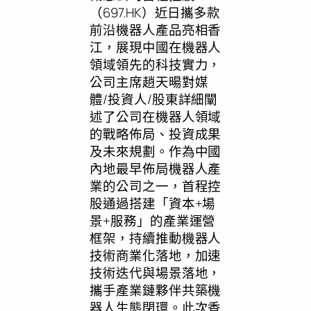
（697.HK）近日攜多款
前沿機器人產品亮相香
江，展現中國在機器人
領域領先的科技實力，
公司主席
趙天暘
對媒
體/投資人/股東詳細闡
述了公司在機器人領域
的戰略佈局、投資成果
及未來規劃。作為中國
內地最早佈局機器人產
業的公司之一，首程控
股通過搭建「資本+場
景+服務」的產業運營
框架，持續推動機器人
技術商業化落地，加速
技術迭代與場景落地，
攜手產業鏈夥伴共築機
器人生態閉環。此次香