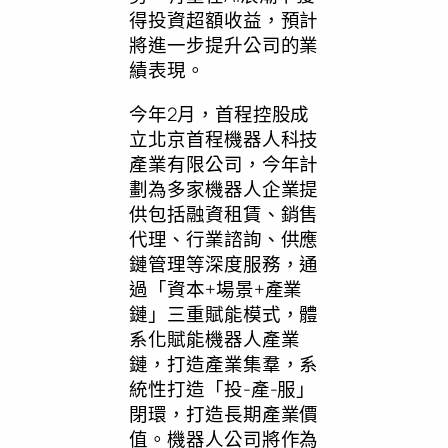
得投資超額收益，預計
將進一步提升公司的業
績表現。
今年2月，首程控股成
立北京首程機器人科技
產業有限公司，今年計
劃為多家機器人企業提
供包括融資租賃、銷售
代理、行業諮詢、供應
鏈管理等深度服務，通
過
「
資本+場景+產業
鏈
」
三重賦能模式，體
系化賦能機器人產業
鏈，打造產業集羣，系
統性打造
「
投-產-服
」
閉環，打造長期產業價
值。機器人公司將作為