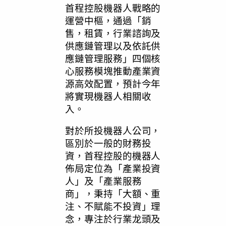
首程控股機器人戰略的
運營中樞，通過
「
銷
售，租賃，行業諮詢及
供應鏈管理以及依託供
應鏈管理服務
」
四個核
心服務模塊推動產業資
源高效配置，預計今年
將實現機器人相關收
入。
對於所投機器人公司，
區別於一般的財務投
資，⾸程控股的機器人
佈局定位為
「
產業投資
人
」
及
「
產業服務
商
」
，秉持
「
⼤額、重
注、不賦能不投資
」
理
念，專注於⾏業⻰頭及