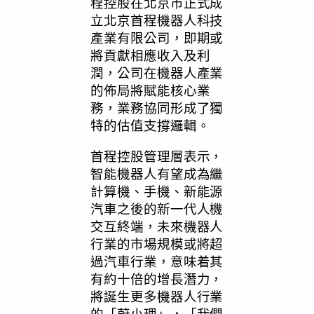
程控股在北京市正式成
立北京首程機器人科技
產業有限公司，即期或
將貢獻相應收入及利
潤，公司在機器人產業
的佈局將賦能核心業
務，業務協同形成了獨
特的估值支撐邏輯。
⾸程控股管理層表示，
智能機器⼈有望成為繼
計算機、⼿機、新能源
汽車之後的新⼀代⼈機
交互終端，未來機器⼈
⾏業的市場規模或將超
過汽車⾏業，意味着其
有約⼗倍的增長潛⼒，
將誕⽣更多機器⼈⾏業
的
「
蔚⼩理
」
，
「
我們