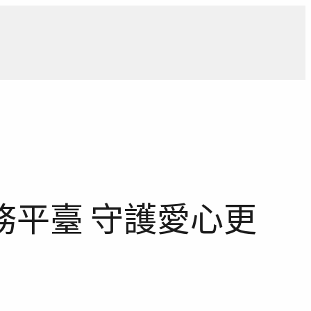
導
獨家觀點
寵物專區
獨家專訪
報導合作洽詢
平臺 守護愛心更