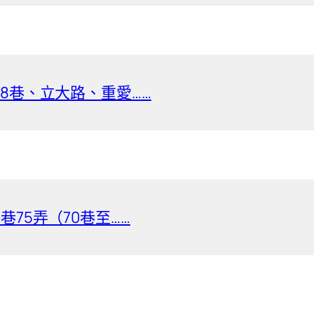
8巷、立大路、重愛……
巷75弄（70巷至……