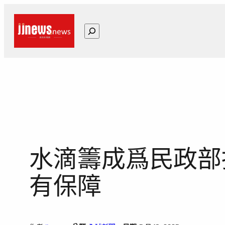
跳
至
搜
主
尋
要
內
容
水滴籌成爲民政部
有保障