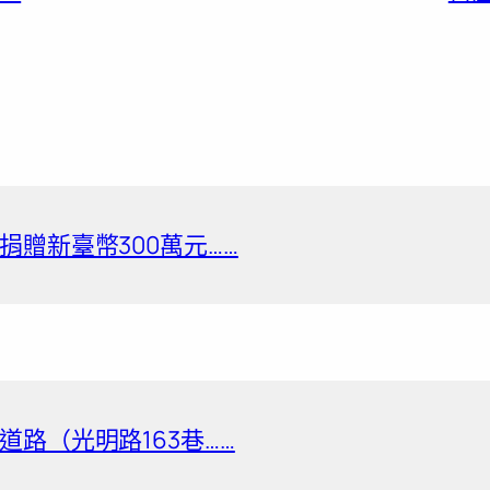
贈新臺幣300萬元……
路（光明路163巷……