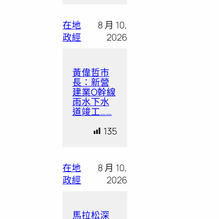
在地
8 月 10,
政經
2026
黃偉哲市
長：新營
建業O幹線
雨水下水
道竣工……
135
在地
8 月 10,
政經
2026
馬拉松深