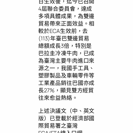
日生效後，迄今已召開
4屆聯合委員會，達成
多項具體成果，為雙邊
貿易帶來正面效益。相
較於ECA生效前，去
(113)年臺巴雙邊貿易
總額成長3倍，特別是
巴拉圭冷凍牛肉，已成
為臺灣主要牛肉進口來
源之一，我國手工具、
塑膠製品及車輛零件等
工業產品銷往巴國亦成
長27%，顯見雙方經貿
往來愈益熱絡。
上述決議文（中、英文
版）已登載於經濟部國
際貿易署之臺灣
ECA/FTA總入口網