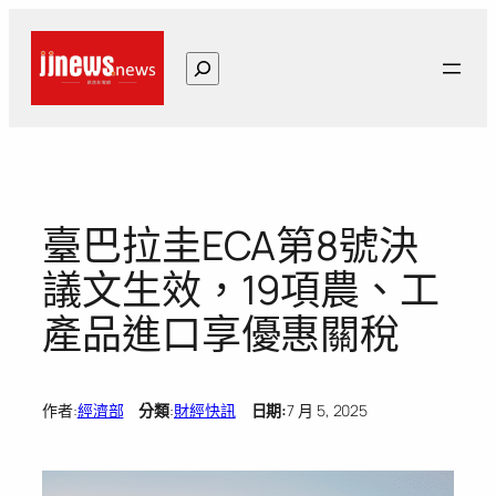
跳
至
搜
主
尋
要
內
容
臺巴拉圭ECA第8號決
議文生效，19項農、工
產品進口享優惠關稅
作者:
經濟部
分類
:
財經快訊
日期:
7 月 5, 2025