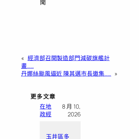
聞
«
經濟部召開製造部門減碳旗艦計
畫……
丹娜絲颱風逼近 陳其邁市長邀集……
»
更多文章
在地
8 月 10,
政經
2026
玉井區多