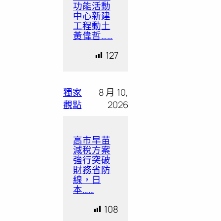
功能活動
中心新建
工程動土
黃偉哲……
127
獨家
8 月 10,
觀點
2026
高市早苗
減稅方案
強行突破
財務省防
線，日
本……
108