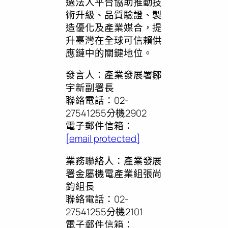
過法人平台協助推動技
術升級、品質驗證、製
造優化及產業媒合，提
升臺灣在全球可信賴供
應鏈中的關鍵地位。
發言人：產業發展署鄒
宇新副署長
聯絡電話：02-
27541255分機2902
電子郵件信箱：
[email protected]
業務聯絡人：產業發展
署金屬機電產業組張尚
鈞組長
聯絡電話：02-
27541255分機2101
電子郵件信箱：