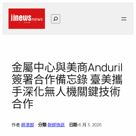
跳
至
搜
主
尋
要
內
容
金屬中心與美商Anduril
簽署合作備忘錄 臺美攜
手深化無人機關鍵技術
合作
作者:
經濟部
分類
:
財經快訊
日期:
6 月 3, 2026