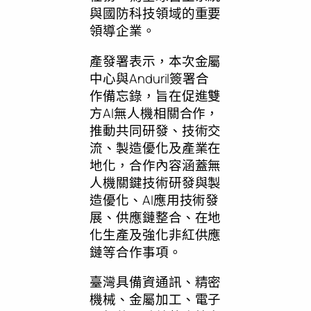
與國防科技領域的重要
領導企業。
產發署表示，本次金屬
中心與Anduril簽署合
作備忘錄，旨在促進雙
方AI無人機相關合作，
推動共同研發、技術交
流、製造優化及產業在
地化，合作內容涵蓋無
人機關鍵技術研發與製
造優化、AI應用技術發
展、供應鏈整合、在地
化生產及強化非紅供應
鏈等合作事項。
臺灣具備資通訊、精密
機械、金屬加工、電子