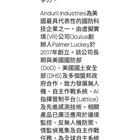
Anduril Industries為美
國最具代表性的國防科
技企業之一，由虛擬實
境(VR)公司Oculus創
辦人Palmer Luckey於
2017年創立。該公司長
期與美國國防部
(DoD)、美國國土安全
部(DHS)及多個盟邦政
府合作，致力發展無人
機、自主作戰系統、AI
指揮管制平台(Lattice)
及先進感測技術，相關
產品已廣泛應用於邊境
監控、反無人機防禦、
情監偵蒐集及自主作戰
任務，為全球自主系統