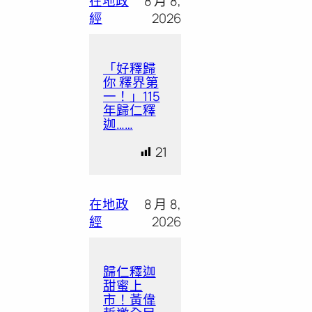
在地政
8 月 8,
經
2026
「好釋歸
你 釋界第
一！」115
年歸仁釋
迦……
21
在地政
8 月 8,
經
2026
歸仁釋迦
甜蜜上
市！黃偉