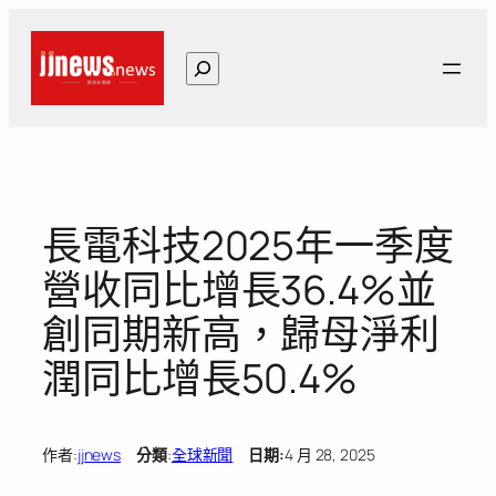
跳
至
搜
主
尋
要
內
容
長電科技2025年一季度
營收同比增長36.4%並
創同期新高，歸母淨利
潤同比增長50.4%
作者:
jjnews
分類
:
全球新聞
日期:
4 月 28, 2025