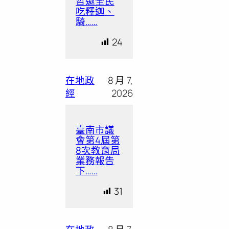
哲邀全民
吃釋迦、
騎……
24
在地政
8 月 7,
經
2026
臺南市議
會第4屆第
8次教育局
業務報告
下……
31