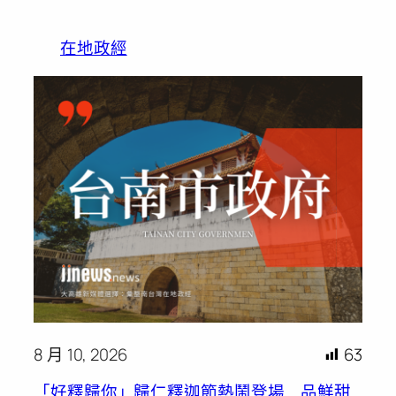
在地政經
8 月 10, 2026
63
「好釋歸你」歸仁釋迦節熱鬧登場 品鮮甜