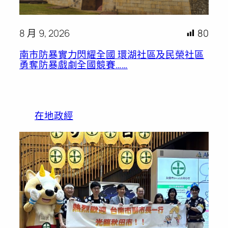
8 月 9, 2026
80
南市防暴實力閃耀全國 環湖社區及民榮社區
勇奪防暴戲劇全國競賽……
在地政經