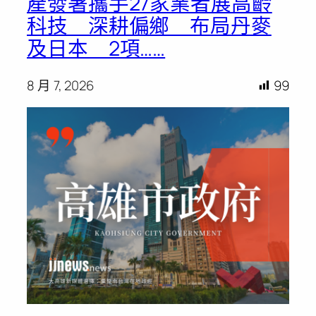
產發署攜手27家業者展高齡
科技 深耕偏鄉 布局丹麥
及日本 2項……
8 月 7, 2026
99