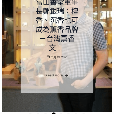
洞燭先機－企
業競爭目的在
創造雙贏，人
生無處不賽
局：吳基逞教
授
10 月 14, 2021
Read More