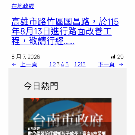
在地政經
高雄市路竹區國昌路，於115
年8月13日進行路面改善工
程，敬請行經……
8 月 7, 2026
29
←
上一頁
1
2
3
4
5
…
1,213
下一頁
→
今日熱門