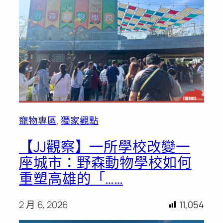
寵物專區
, 
獨家觀點
【JJ觀察】一所學校改變一
座城市：野森動物學校如何
重塑高雄的「……
2 月 6, 2026
11,054