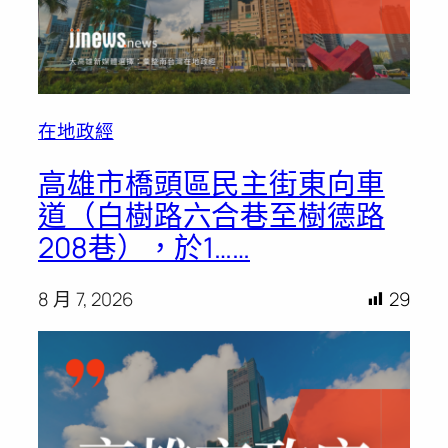
在地政經
高雄市橋頭區民主街東向車
道（白樹路六合巷至樹德路
208巷），於1……
8 月 7, 2026
29