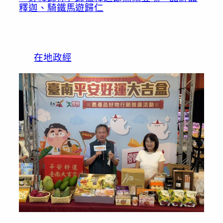
釋迦、騎鐵馬遊歸仁
在地政經