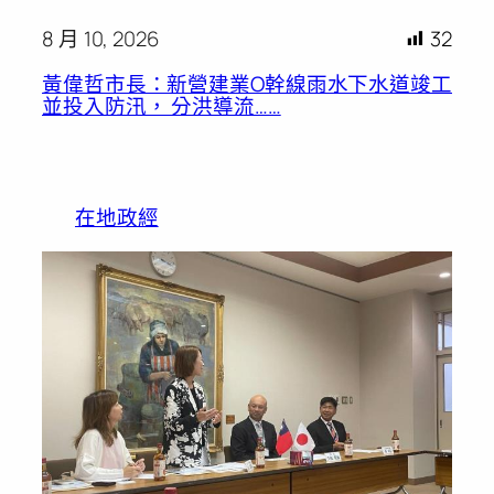
8 月 10, 2026
32
黃偉哲市長：新營建業O幹線雨水下水道竣工
並投入防汛， 分洪導流……
在地政經