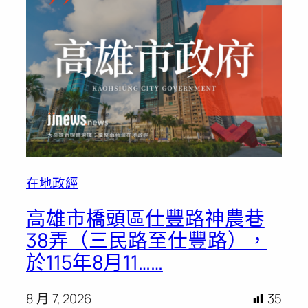
在地政經
高雄市橋頭區仕豐路神農巷
38弄（三民路至仕豐路），
於115年8月11……
8 月 7, 2026
35