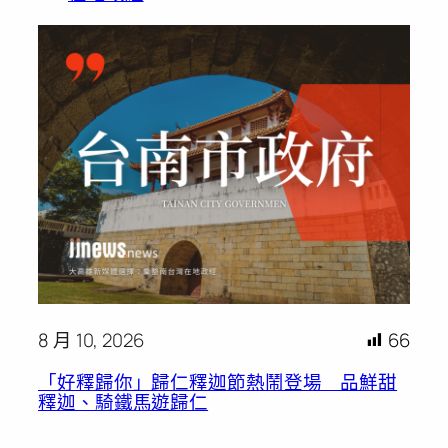
8 月 10, 2026
66
「好釋歸你」歸仁釋迦節熱鬧登場 品鮮甜
釋迦、騎鐵馬遊歸仁