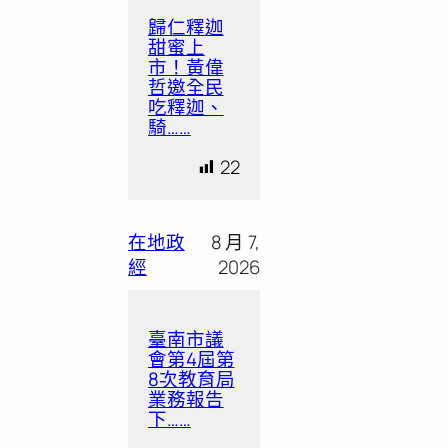
歸仁釋迦
甜蜜上
市！黃偉
哲邀全民
吃釋迦、
騎……
22
在地政
8 月 7,
經
2026
臺南市議
會第4屆第
8次教育局
業務報告
下……