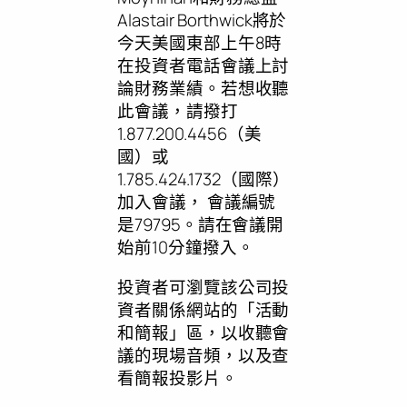
Alastair Borthwick將於
今天美國東部上午8時
在投資者電話會議上討
論財務業績。若想收聽
此會議，請撥打
1.877.200.4456（美
國）或
1.785.424.1732（國際）
加入會議， 會議編號
是79795。請在會議開
始前10分鐘撥入。
投資者可瀏覽該公司投
資者關係網站的「活動
和簡報」區，以收聽會
議的現場音頻，以及查
看簡報投影片。