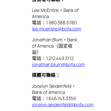
Lee McEntire，Bank of
America
電話：1.980.388.6780
lee.mcentire@bofa.com
Jonathan Blum，Bank
of America（固定收
益）
電話：1.212.449.3112
jonathan.blum@bofa.com
媒體可聯絡：
Jocelyn Seidenfeld，
Bank of America
電話：1.646.743.3356
jocelyn.seidenfeld@bofa.com