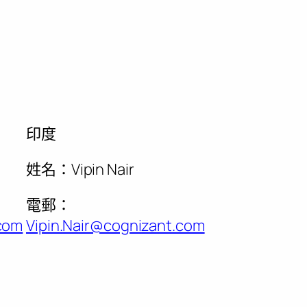
印度
姓名：Vipin Nair
電郵：
com
Vipin.Nair@cognizant.com