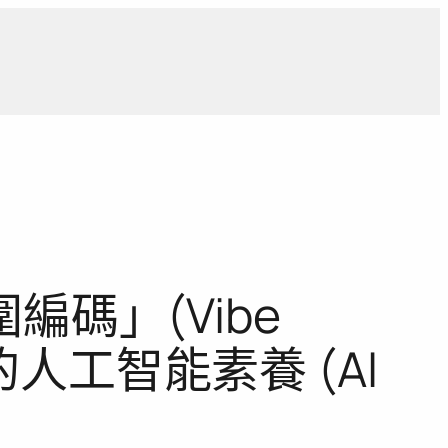
導
獨家觀點
寵物專區
獨家專訪
報導合作洽詢
編碼」(Vibe
人工智能素養 (AI