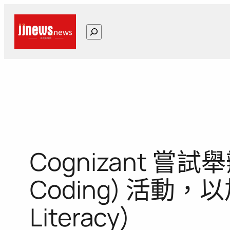
跳
至
搜
主
尋
要
內
容
Cognizant 
Coding) 活動
Literacy)