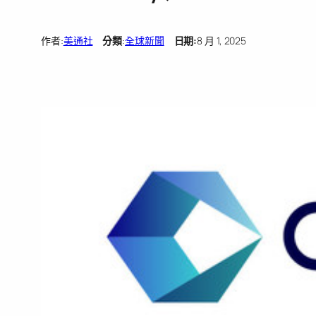
作者:
美通社
分類
:
全球新聞
日期:
8 月 1, 2025