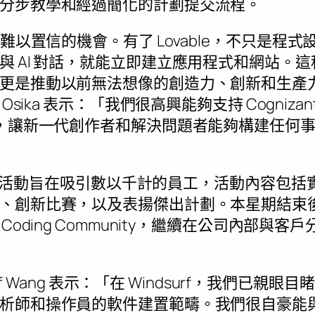
分步教學和經過簡化的計劃提交流程。
人難以置信的機會。有了 Lovable，不只是程
與 AI 對話，就能立即建立應用程式和網站。
是推動以前無法想像的創造力、創新和生產力，」
 Osika
表示：「我們很高興能夠支持 Cognizant 首屆
作，讓新一代創作者和解決問題者能夠構建任何
氛圍編碼活動旨在吸引數以千計的員工，活動內容包
、創新比賽，以及表揚傑出計劃。本星期結束
al Vibe Coding Community，繼續在公司內
f Wang
表示：「在 Windsurf，我們已親眼目睹
師和操作員的軟件建置範疇。我們很自豪能與 Co