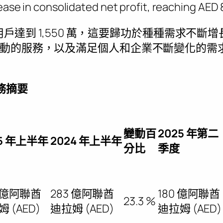
ase in consolidated net profit, reaching AED 8.
的用戶達到 1,550 萬，這要歸功於種種需求不
動的服務，以及滿足個人和企業不斷變化的需
財務摘要
變動百
2025 年第二
25 年上半年
2024 年上半年
分比
季度
9 億阿聯酋
283 億阿聯酋
180 億阿聯酋
23.3 %
 (AED)
迪拉姆 (AED)
迪拉姆 (AED)