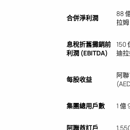
88
合併淨利潤
拉姆 
息稅折舊攤銷前
150
利潤 (EBITDA)
迪拉姆
阿聯
每股收益
(AED
集團總用戶數
1 億 
阿聯酋訂戶
1,55