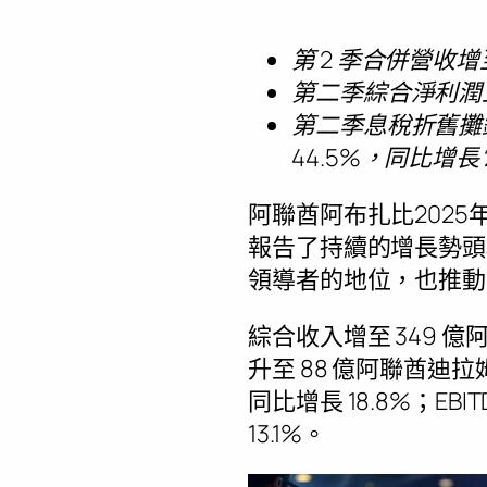
第 2 季合併營收增
第二季綜合淨利潤上
第二季息稅折舊攤銷前
44.5%，同比增長 2
阿聯酋阿布扎比
2025
報告了持續的增長勢頭
領導者的地位，也推動
綜合收入增至 349 億
升至 88 億阿聯酋迪拉姆
同比增長 18.8%；EB
13.1%。