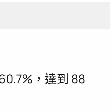
導
獨家觀點
寵物專區
獨家專訪
報導合作洽詢
0.7%，達到 88