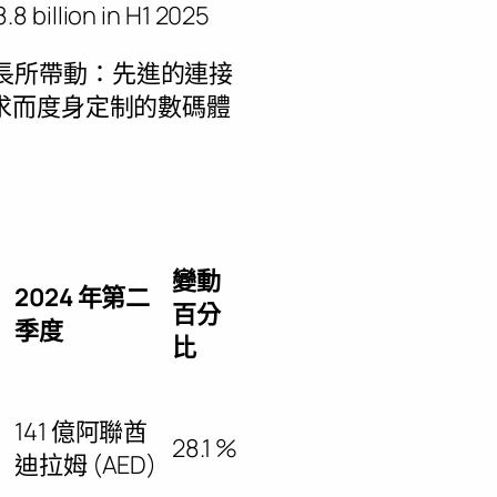
8 billion in H1 2025
斷增長所帶動：先進的連接
求而度身定制的數碼體
變動
2024 年第二
百分
季度
比
141 億阿聯酋
28.1 %
迪拉姆 (AED)