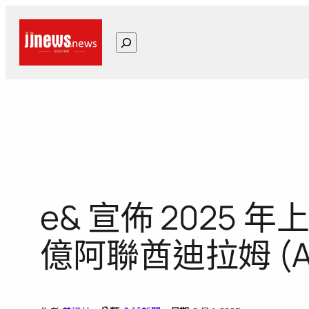
跳
至
搜
主
尋
要
內
容
e& 宣佈 2025 
億阿聯酋迪拉姆 (A