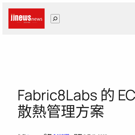
跳
至
搜
主
尋
要
內
容
Fabric8Labs 
散熱管理方案