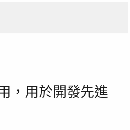
導
獨家觀點
寵物專區
獨家專訪
報導合作洽詢
IN 選用，用於開發先進