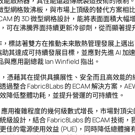
高效能散熱器，其性能遠超傳統製造技術的限制。AEW
D 微型網格致沸板，與市場上頂級的替代方案相
W。ECAM 的 3D 微型網格設計，能將表面面積大幅
，可在沸騰界面持續更新冷卻劑，從而顯著提
 的合作，標誌著雙方在推動未來散熱管理發展上邁
援，協助其達成可持續發展目標，並應對先進 AI 
產品與應用副總裁 Ian Winfield 指出。
sda 集團，憑藉其在提供具擴展性、安全而且高效
合 Fabric8Labs 的 ECAM 解決方案，A
效降低整體功耗，並提升營運的可持續性。
AI 應用複雜程度的幾何級數式增長，市場對頂
設計，結合 Fabric8Labs 的 ECAM 技
佳的電源使用效益 (PUE)，同時降低總體擁有成