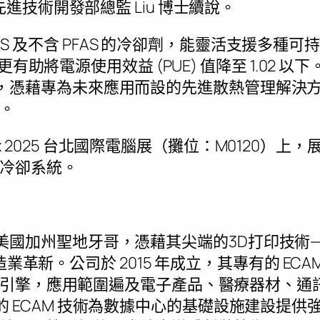
ies 先進技術開發部總監 Liu 博士續說。
PFAS 及不含 PFAS 的冷卻劑，能靈活支援多
有助將電源使用效益 (PUE) 值降至 1.02 以下。
 現正攜手，憑藉專為未來應用而設的先進散熱管理解
。
tex 2025 台北國際電腦展（攤位：M0120）上，展示採
冷卻系統。
總部設於美國加州聖地牙哥，憑藉其尖端的3D打印技
造業革新。公司於 2015 年成立，其專有的 EC
引擎，應用範圍遍及電子產品、醫療器材、通
abs 的 ECAM 技術為數據中心的基礎設施建設