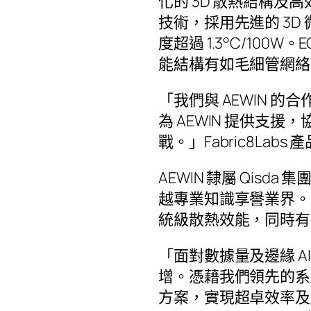
化的 3D 散熱結構及
技術，採用先進的 3
度超過 1.3°C/100
能結構有如毛細管網絡
「我們與 AEWIN
為 AEWIN 提供支
戰。」Fabric8Labs 
AEWIN 隸屬 Qi
越專業知識享譽業界。透過整
統級散熱效能，同時有
「面對數據量及邊緣 
增。憑藉我們領先的系統級
方案，實現超卓效率及更