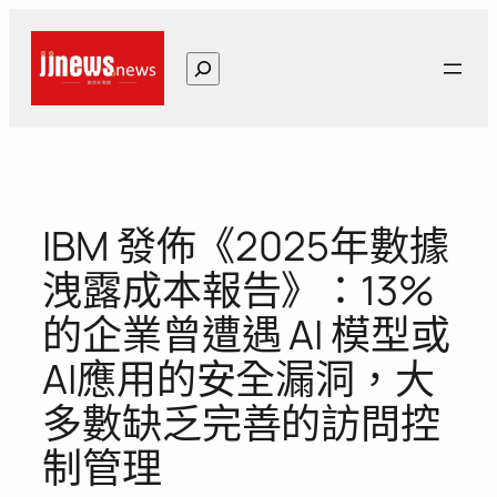
跳
至
搜
主
尋
要
內
容
IBM 發佈《2025年數據
洩露成本報告》：13%
的企業曾遭遇 AI 模型或
AI應用的安全漏洞，大
多數缺乏完善的訪問控
制管理