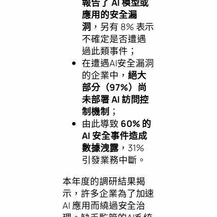
報告了 AI 模型或
應用的安全漏
洞
，另有 8% 表示
不確定是否遭遇
過此類事件；
在遭遇AI安全漏洞
的企業中，
絕大
部分（97%）尚
未部署 AI 訪問控
制機制
；
由此導致
60% 的
AI 安全事件造成
數據洩露
，31%
引發業務中斷。
本年度的調研結果揭
示，許多企業為了加速
AI 應用而繞過安全治