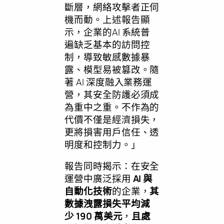
斷層，網絡攻擊者正伺
機而動。上述報告顯
示，企業的AI 系統普
遍缺乏基本的訪問控
制，導致敏感數據暴
露、模型易被篡改。隨
著 AI 深度融入業務運
營，其安全防護必須成
為重中之重。不作為的
代價不僅是經濟損失，
更將損害用戶信任、透
明度和控制力。」
報告同時揭示：在安全
運營中廣泛採用
AI 與
自動化技術
的企業，
其
數據洩露損失平均減
少
190 萬美元
，
且處