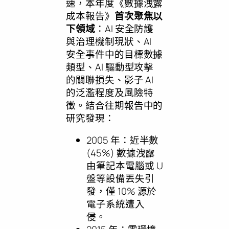
速，本年度《數據洩露
成本報告》
首次聚焦以
下領域
：AI 安全防護
與治理機制現狀、AI
安全事件中的目標數據
類型、AI 驅動型攻擊
的關聯損失、影子 AI
的泛濫程度及風險特
徵。結合往期報告中的
研究發現：
2005 年：近半數
(45%) 數據洩露
由筆記本電腦或 U
盤等設備丟失引
發，僅 10% 源於
電子系統遭入
侵。