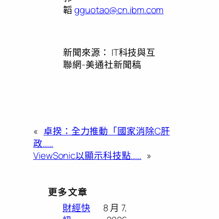
韜
gguotao@cn.ibm.com
新聞來源：
IT科技與互
聯網-美通社新聞稿
«
卓揆：全力推動「國家消除C肝
政……
ViewSonic以顯示科技點……
»
更多文章
財經快
8 月 7,