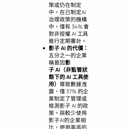
策或仍在制定
中。在已制定AI
治理政策的機構
中，僅有 34% 會
對非授權 AI 工具
進行定期審計。
影子
AI 的代價：
五分之一的企業
稱曾因
影
子
AI（非監管狀
態下的 AI 工具使
用）
導致數據洩
露，僅 37% 的企
業制定了管理或
檢測影子 AI 的政
策。與較少使用
影子AI的企業相
比，使用率高的