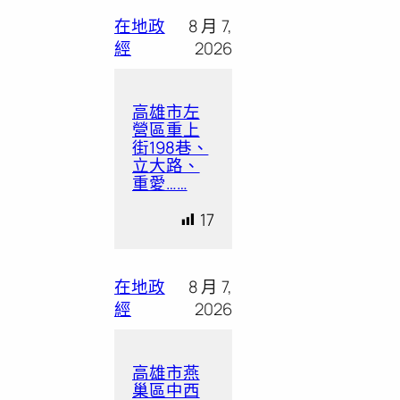
在地政
8 月 7,
經
2026
高雄市左
營區重上
街198巷、
立大路、
重愛……
17
在地政
8 月 7,
經
2026
高雄市燕
巢區中西