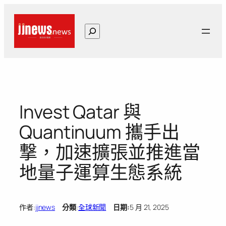
跳
至
搜
主
尋
要
內
容
Invest Qatar 與
Quantinuum 攜手出
撃，加速擴張並推進當
地量子運算生態系統
作者:
jjnews
分類
:
全球新聞
日期:
5 月 21, 2025