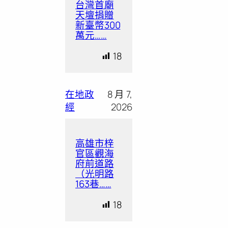
台灣首廟
天壇捐贈
新臺幣300
萬元……
18
在地政
8 月 7,
經
2026
高雄市梓
官區觀海
府前道路
（光明路
163巷……
18