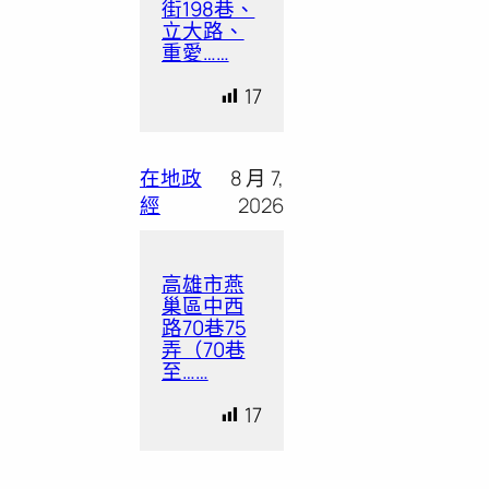
街198巷、
立大路、
重愛……
17
在地政
8 月 7,
經
2026
高雄市燕
巢區中西
路70巷75
弄（70巷
至……
17