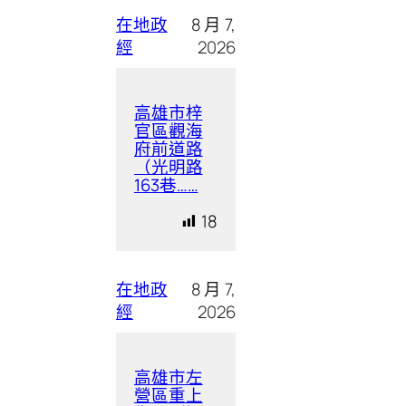
在地政
8 月 7,
經
2026
高雄市梓
官區觀海
府前道路
（光明路
163巷……
18
在地政
8 月 7,
經
2026
高雄市左
營區重上