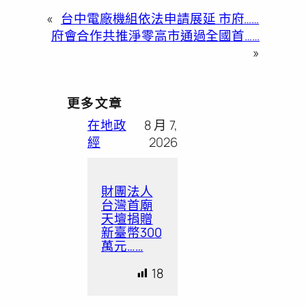
«
台中電廠機組依法申請展延 市府……
府會合作共推淨零高市通過全國首……
»
更多文章
在地政
8 月 7,
經
2026
財團法人
台灣首廟
天壇捐贈
新臺幣300
萬元……
18