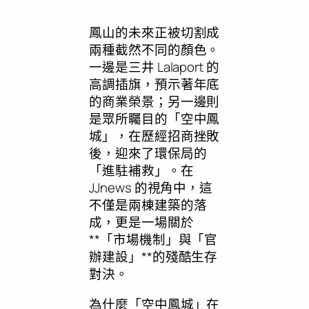
鳳山的未來正被切割成
兩種截然不同的顏色。
一邊是三井 Lalaport 的
高調插旗，預示著年底
的商業榮景；另一邊則
是眾所矚目的「空中鳳
城」，在歷經招商挫敗
後，迎來了環保局的
「進駐補救」。在
JJnews 的視角中，這
不僅是兩棟建築的落
成，更是一場關於
**「市場機制」與「官
辦建設」**的殘酷生存
對決。
為什麼「空中鳳城」在