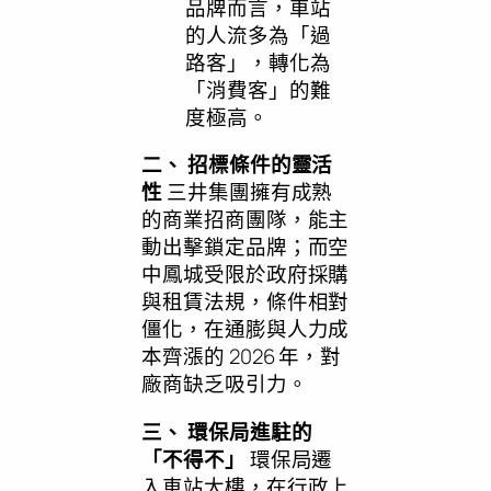
品牌而言，車站
的人流多為「過
路客」，轉化為
「消費客」的難
度極高。
二、 招標條件的靈活
性
三井集團擁有成熟
的商業招商團隊，能主
動出擊鎖定品牌；而空
中鳳城受限於政府採購
與租賃法規，條件相對
僵化，在通膨與人力成
本齊漲的 2026 年，對
廠商缺乏吸引力。
三、 環保局進駐的
「不得不」
環保局遷
入車站大樓，在行政上