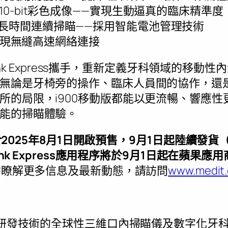
10-bit彩色成像——實現生動逼真的臨床精準度
長時間連續掃瞄——採用智能電池管理技術
——實現無縫高速網絡連接
t Link Express攜手，重新定義牙科領域的移
無論是牙椅旁的操作、臨床人員間的協作，還
所的局限，i900移動版都能以更流暢、響應
能的掃瞄體驗。
版將於2025年8月1日開啟預售，9月1日起陸續
ink Express應用程序將於9月1日起在蘋果應用商店
需瞭解更多信息及最新動態，請訪問
www.medit
自主研發技術的全球性三維口內掃瞄儀及數字化牙