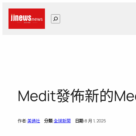
跳
至
搜
主
尋
要
內
容
Medit發佈新的M
作者:
美通社
分類
:
全球新聞
日期:
8 月 1, 2025