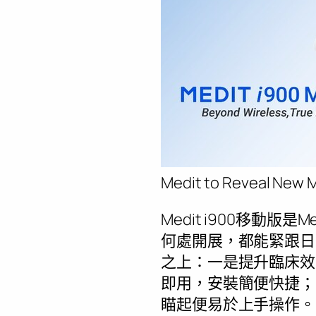
Medit to Reveal New M
Medit i900移
何處開展，都能緊跟日
之上：一是提升臨床效
即用，安裝簡便快捷；
瞄起便易於上手操作。