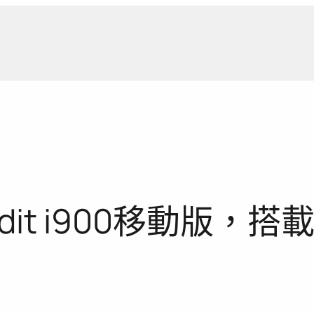
新聞報
edit i900移動版，