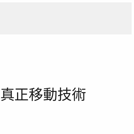
導
獨家觀點
寵物專區
獨家專訪
報導合作洽詢
搭載真正移動技術