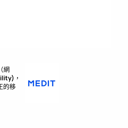
（網
lity)
，
正的移