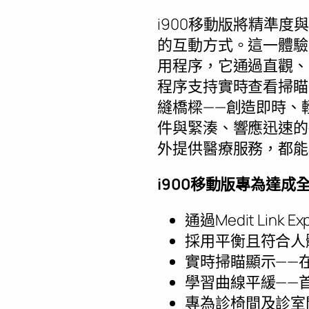
i900移動版將精準
的互動方式。這一體驗
用程序，它通過直觀、
程序支持實時查看掃瞄
縫橋樑——創造即時、
件與緊湊、響應迅速的
外提供醫療服務，都能
i900移動版專為達
通過Medit Lin
採用平衡且符合人
實時掃瞄顯示——
學習曲線平緩——
專為診椅間及診室