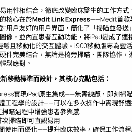
度與易用性相結合，徹底改變臨床醫生的工作方
的核心在於
Medit Link Express
——Medit首
對用戶友好的用戶界面，簡化了「掃瞄並發送
圖像，並內置患者互動功能，將iPad變成了連
輕鬆且移動化的交互體驗。i900移動版專為靈
硬件完美結合，無論是椅旁掃瞄、團隊協作，
輕鬆應對。
成全新移動標準而設計，其核心亮點包括：
k Express實現iPad原生集成——無需線纜，即刻掃
體工程學的設計——可以在多次操作中實現舒適
在掃瞄過程中增強患者參與感
首次掃瞄即可直觀易用
間使用而優化——提升臨床效率，確保工作流程