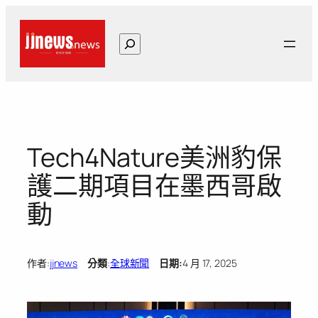
跳
至
搜
主
尋
要
內
容
Tech4Nature美洲豹保
護二期項目在墨西哥啟
動
作者:
jjnews
分類
:
全球新聞
日期:
4 月 17, 2025