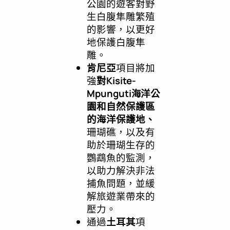
公園的遊客對野
生白腹隼雕繁殖
的影響，以更好
地保護白腹隼
雕。
肯尼亞
項目將加
強
對
Kisite-
Mpunguti
海洋公
園和自然保護區
的海洋保護地
、
珊瑚礁，以及有
助於珊瑚生存的
鸚鵡魚的監測，
以助力解決非法
捕魚問題，並緩
解旅遊業帶來的
壓力。
通過
土耳其
項