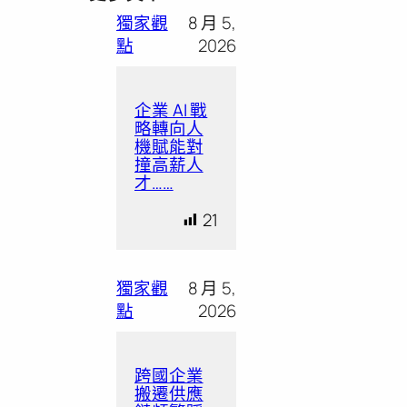
獨家觀
8 月 5,
點
2026
企業 AI 戰
略轉向人
機賦能對
撞高薪人
才……
21
獨家觀
8 月 5,
點
2026
跨國企業
搬遷供應