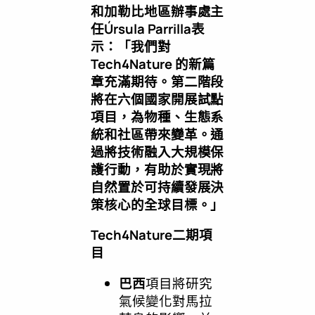
和加勒比地區辦事處主
任
Ú
rsula Parrilla
表
示：
「
我們對
Tech4Nature
的新篇
章充滿期待。第二階段
將在六個國家開展試點
項目，為物種、生態系
統和社區帶來變革。通
過將技術融入大規模保
護行動，有助於實現將
自然置於可持續發展決
策核心的全球目標。」
Tech4Nature
二期項
目
巴西
項目將研究
氣候變化對馬拉