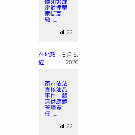
鏈頻繁踩
雷對撞華
爾街高
融……
22
在地政
8 月 5,
經
2026
南市依法
查核油品
事件 釐
清供應鏈
管理責
任……
22