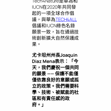
Tech4Nature是華為和
IUCN在2020年共同發
起的一項全球合作倡
議，與華為
TECH4ALL
倡議和IUCN綠色名錄
願景一致，旨在通過技
術創新擴大自然保護成
果。
尤卡坦州州長
Joaquin
Diaz Mena
表示：
「
今
天，我們慶祝一個共同
的願景
——
保護不能僅
僅依靠良好的意願或孤
立的政策。我們需要科
學、技術、被賦能的社
區和有責任感的政
府。
」