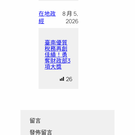
在地政
8 月 5,
經
2026
臺南優質
稅務再創
佳績！勇
奪財政部3
項大獎
26
留言
發佈留言