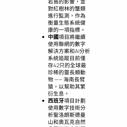
若島的影響，並
對紅樹林的蟹類
進行監測，作為
衡量生態系統健
康的一項指標。
中國
項目將繼續
使用聯網的數字
解決方案和AI分析
系統追蹤目前僅
存42只的全球最
珍稀的靈長類動
物 —— 海南長臂
猿，以幫助其繁
衍生息。
西班牙
項目計劃
使用數字技術分
析聖洛朗斯德曼
山和奧瓦克自然