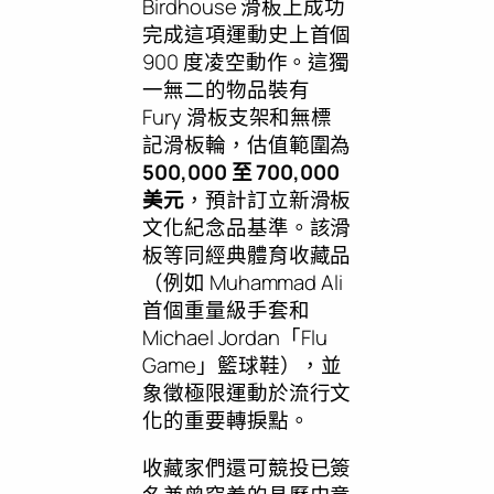
Birdhouse 滑板上成功
完成這項運動史上首個
900 度凌空動作。這獨
一無二的物品裝有
Fury 滑板支架和無標
記滑板輪，估值範圍為
500,000 至 700,000
美元
，預計訂立新滑板
文化紀念品基準。該滑
板等同經典體育收藏品
（例如
Muhammad Ali
首個重量級手套和
Michael Jordan「Flu
Game」籃球鞋），並
象徵極限運動於流行文
化的重要轉捩點。
收藏家們還可競投已簽