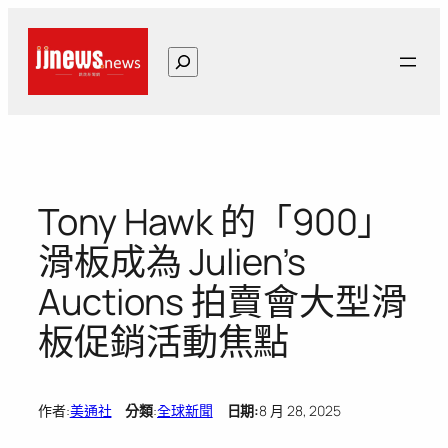
跳
至
搜
主
尋
要
內
容
Tony Hawk 的「900」
滑板成為 Julien’s
Auctions 拍賣會大型滑
板促銷活動焦點
作者:
美通社
分類
:
全球新聞
日期:
8 月 28, 2025