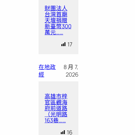
財團法人
台灣首廟
天壇捐贈
新臺幣300
萬元……
17
在地政
8 月 7,
經
2026
高雄市梓
官區觀海
府前道路
（光明路
163巷……
16