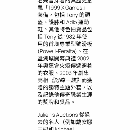
名兼曾穿着的具歷史意
義「1999 X Games」
裝備，包括 Tony 的頭
盔、護膝和 Adio 運動
鞋。其他特色拍賣品包
括 Tony 從 1982 年使
用的首塊專業型號滑板
(Powell-Peralta)、在
鹽湖城開幕典禮 2002
年奧運會火炬傳遞穿着
的衣服、2003 年劇集
亮相
《阿森一族》
而獲
贈的獨特主題外套，以
及記錄他傳奇職業生涯
的獎牌和獎品。
Julien’s Auctions 從過
去的名人（例如戴安娜
王妃和
Michael