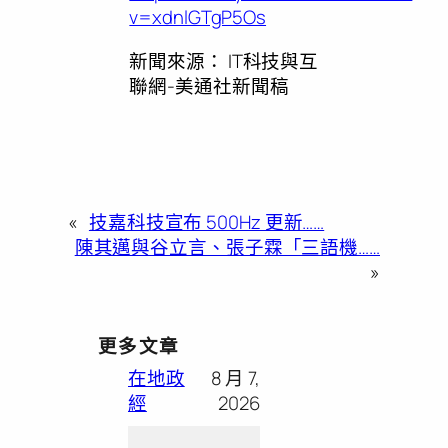
v=xdnlGTgP5Os
新聞來源：
IT科技與互
聯網-美通社新聞稿
«
技嘉科技宣布 500Hz 更新……
陳其邁與谷立言、張子霖「三語機……
»
更多文章
在地政
8 月 7,
經
2026