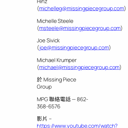
Hinz
(
michelleg@missingpiecegroup.com
)
Michelle Steele
(
msteele@missingpiecegroup.com
)
Joe Sivick
(
joe@missingpiecegroup.com
)
Michael Krumper
(
michael@missingpiecegroup.com
)
於 Missing Piece
Group
MPG 聯絡電話 — 862-
368-6576
影片 –
https://www.youtube.com/watch?