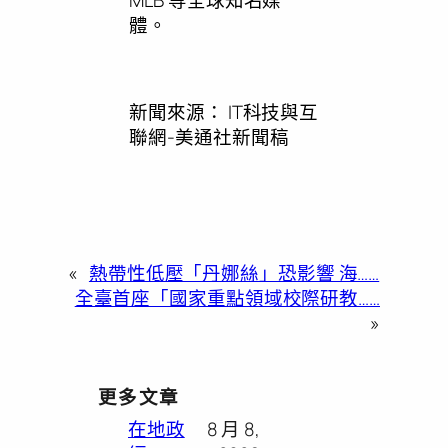
體。
新聞來源：
IT科技與互
聯網-美通社新聞稿
«
熱帶性低壓「丹娜絲」恐影響 海……
全臺首座「國家重點領域校際研教……
»
更多文章
在地政
8 月 8,