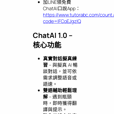
加LINE領免費
ChatAI口說App：
https://www.tutorabc.com/count
code=IFCoEJgzlQ
ChatAI 1.0 –
核心功能
真實對話擬真練
習
– 與擬真 AI 暢
談對話，並可依
需求調整語音或
語速。
雙語輔助輕鬆理
解
– 遇到瓶頸
時，即時獲得翻
譯與提示。