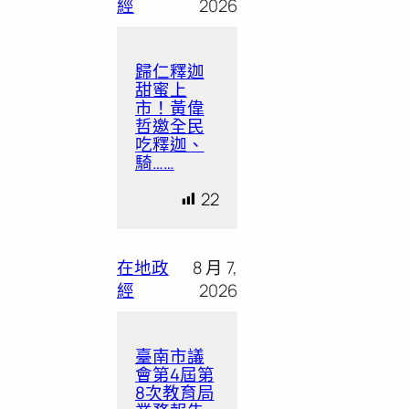
經
2026
歸仁釋迦
甜蜜上
市！黃偉
哲邀全民
吃釋迦、
騎……
22
在地政
8 月 7,
經
2026
臺南市議
會第4屆第
8次教育局