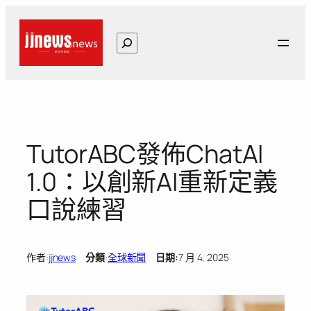
跳
至
搜
主
尋
要
內
容
TutorABC發佈ChatAI
1.0：以創新AI重新定義
口說練習
作者:
jjnews
分類
:
全球新聞
日期:
7 月 4, 2025