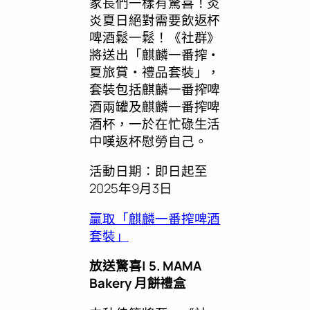
家長們一樣有驚喜！炎
炎夏日絕對需要飲返杯
啤酒鬆一鬆！《社群》
將送出「麒麟一番搾・
夏旅賞・禮品套裝」，
套裝包括麒麟一番搾啤
酒兩罐及麒麟一番搾啤
酒杯，一於在忙碌生活
中嘆返杯慰勞自己。
活動日期：即日起至
2025年9月3日
贏取「麒麟一番搾啤酒
套裝」
放送驚喜
| 5.
MAMA
Bakery
月餅禮盒