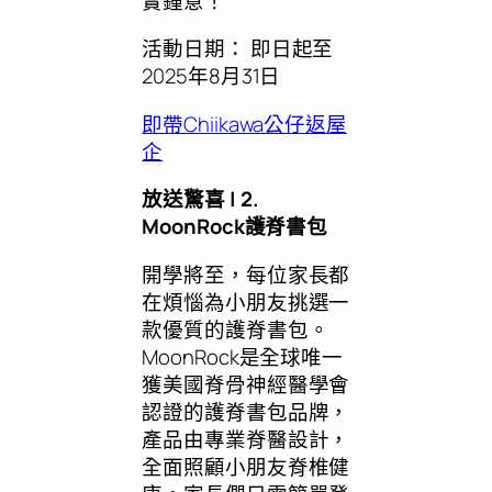
實鍾意！
活動日期： 即日起至
2025年8月31日
即帶Chiikawa公仔返屋
企
放送驚喜
| 2.
MoonRock護脊書包
開學將至，每位家長都
在煩惱為小朋友挑選一
款優質的護脊書包。
MoonRock是全球唯一
獲美國脊骨神經醫學會
認證的護脊書包品牌，
產品由專業脊醫設計，
全面照顧小朋友脊椎健