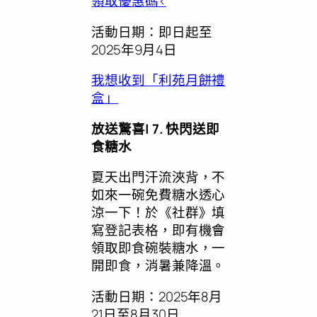
領取優惠碼<
活動日期：即日起至
2025年9月4日
我想收到「利苑月餅禮
盒」
放送驚喜
| 7. 快閃送即
食糖水
夏天出門汗流浹背，不
如來一碗免費糖水透心
涼一下！於《社群》填
寫登記表格，即有機會
領取即食碗裝糖水，一
開即食，消暑兼降溫。
活動日期：2025年8月
21日至8月30日