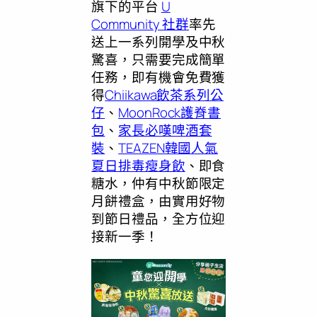
旗下的平台
U
Community 社群
率先
送上一系列開學及中秋
驚喜，只需要完成簡單
任務，即有機會免費獲
得
Chiikawa飲茶系列公
仔
、
MoonRock護脊書
包
、
家長必嘆啤酒套
裝
、
TEAZEN韓國人氣
夏日排毒瘦身飲
、即食
糖水，仲有中秋節限定
月餅禮盒，由實用好物
到節日禮品，全方位迎
接新一季！