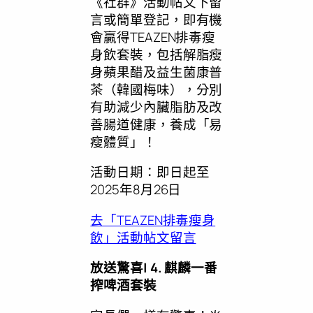
《社群》活動帖文下留
言或簡單登記，即有機
會贏得TEAZEN排毒瘦
身飲套裝，包括解脂瘦
身蘋果醋及益生菌康普
茶（韓國梅味），分別
有助減少內臟脂肪及改
善腸道健康，養成「易
瘦體質」！
活動日期：即日起至
2025年8月26日
去「TEAZEN排毒瘦身
飲」活動帖文留言
放送驚喜
| 4. 麒麟一番
搾啤酒套裝