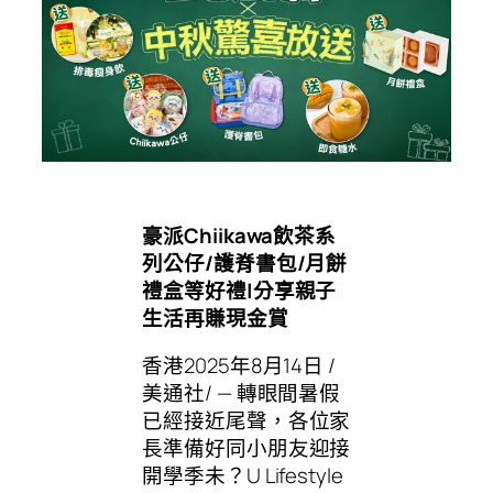
豪派
Chiikawa飲茶系
列公仔/護脊書包/月餅
禮盒等好禮|分享親子
生活再賺現金賞
香港
2025年8月14日
/
美通社/ — 轉眼間暑假
已經接近尾聲，各位家
長準備好同小朋友迎接
開學季未？
U Lifestyle