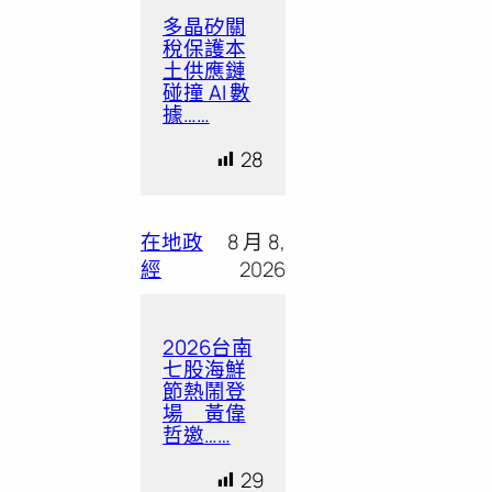
多晶矽關
稅保護本
土供應鏈
碰撞 AI 數
據……
28
在地政
8 月 8,
經
2026
2026台南
七股海鮮
節熱鬧登
場 黃偉
哲邀……
29