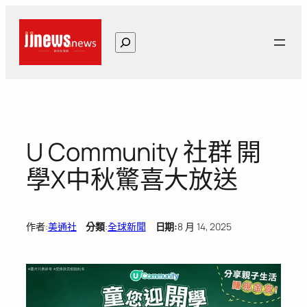
跳
至
搜
主
尋
要
內
容
U Community 社群 開
學X中秋驚喜大放送
作者:
美通社
分類
:
全球新聞
日期:
8 月 14, 2025